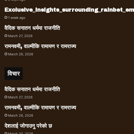
अनुमति दिनुपर्छ। कतिपय ठाउँमा एजीओहरूले त्यस्तो
Exclusive_insights_surrounding_rainbet_
अनुमतिपत्र आफूले प्राप्त गरेको दाबी गरेर बसेका छन्।
1 week ago
तिनको स्वार्थले कतिपय ठाउँमा दाताहरूलाई रोकेका
वैदिक सनातन धर्ममा राजनीति
छन्। सिन्धुपाल्चोक, गोरखा, रामेछापका कतिपय
March 27, 2026
भत्किएका विद्यालयसँग सम्पर्क भयो तर निर्माण कार्य गर्ने
भरपर्दो संस्थासंग तालमेल हुन सकेन। विदेशीको पैसामा
रामनवमी, वाल्मीकि रामायण र रामराज्य
एनजीओले काम गर्ने भएपछि स्थानीयमा समेत एनजीओले
March 26, 2026
गरिहाल्छ भन्ने भ्रम छ। स्थानीयहरूलाई कतिपय ठाउँमा
एनजीओले परनिर्भर बनाइसकेका छन्।
विचार
वैदिक सनातन धर्ममा राजनीति
March 27, 2026
उत्पादन गर्न मजदुर मात्रैले पुग्दैन,
रामनवमी, वाल्मीकि रामायण र रामराज्य
उत्पादनका लागि आर्थिक स्रोत, बजार र
March 26, 2026
नवीनतम् उपायहरूका लागि ज्ञानविज्ञानको
देशलाई जोगाउनु परेको छ
आवश्यकता हुन्छ। लगानीकर्ता, विद्वान् र
March 20, 2026