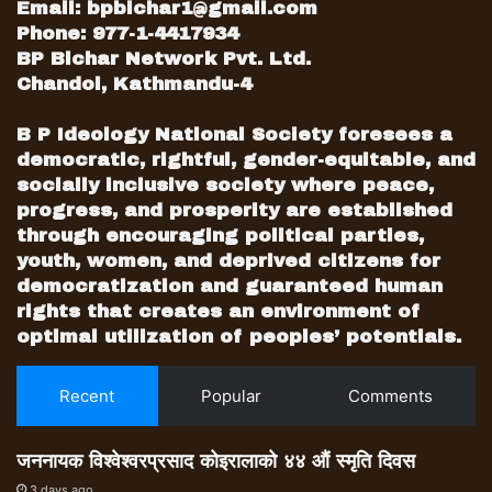
सरकारको नियन्त्रण हुन्छ। अर्थात् सरकार बलियो
Email:
bpbichar1@gmail.com
हुन्छ। तर नेपालमा कतिपय गैरसरकारी संस्थाहरूले
Phone: 977-1-4417934
सरकारका अनेक काम प्रभावित गर्ने गरेका छन्।
BP Bichar Network Pvt. Ltd.
Chandol, Kathmandu-4
नेपालमा समाज सेवामा सरकार निकम्मा र गैरसरकारी
संस्थाहरूले त्यो निकम्मापनको लाभ लिएका छन्।
B P Ideology National Society foresees a
पंक्तिकारले भोगेको एउटा तीतो अनुभव यहाँ सान्दर्भिक
democratic, rightful, gender-equitable, and
हुन्छ।
socially inclusive society where peace,
भूकम्पको समाचार आएपछि प्रवासमा रहेका नेपालीहरू
progress, and prosperity are established
सहयोग संकलन गर्न व्यस्त भए। पंक्तिकारले नेतृत्व
through encouraging political parties,
गरेको संस्थाले तत्कालीन राहतस्वरूप नगद सहयोग
youth, women, and deprived citizens for
गरिसकेपछि पनि सहयोग प्राप्त भइरह्यो।
democratization and guaranteed human
rights that creates an environment of
स्थानीयहरूको सहभागिता र सहयोगमा एउटा भत्केको
optimal utilization of peoples’ potentials.
विद्यालय भवन निर्माण गर्ने निर्णय गरियो। सयौं विद्यालय
भत्किएर लथालिंग भएका छन्, तर भत्किएको विद्यालय,
Recent
Popular
Comments
सम्बन्धित शिक्षा कार्यालय र तिनका बीचमा बसेर निर्माण
कार्य गर्ने संस्थाको खोजीमा दुई वर्ष लाग्यो। विद्यालय र
शिक्षा कार्यालयका बीचमा धेरै एनजीओहरू सक्रिय छन्।
जननायक विश्वेश्वरप्रसाद कोइरालाको ४४ औं स्मृति दिवस
बाह्य सहयोगमा निर्माण कार्य गर्न शिक्षा कार्यालयले
3 days ago