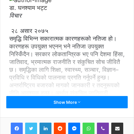
डा. घनश्याम भट्ट
विचार
२८ असार २०७५
समृद्धि विभिन्न सकारात्मक कारणहरूको नतिजा हो।
कारणहरू उपयुक्त भएनन् भने नतिजा उपयुक्त
निस्किँदैन। सरकार लोकतान्त्रिक भए पनि देशमा हिंसा,
जातिवाद, भ्रमात्मक राजनीति र संकुचित सोच जीवितै
छ। समृद्धिका लागि शिक्षा, स्वास्थ्य, सञ्चार, विज्ञान–
प्रविधि र विधिको पालनामा प्रगति गर्नुपर्ने हुन्छ।
अन्तर्राष्ट्रिय बजारको मागको जानकारी र तदनुरूपको
नीति आवश्यक हुन्छ। अर्थात् संकुचित जातिवादी
मानसिकताबाट विश्ववादी मानसिकतातिर लाग्नुपर्ने हुन्छ।
Show More
समृद्धिका लागि चाहिने यथेष्ट कारणहरू तयार भइसके ?
ग्रिक शब्द क्रोनियोस (दीर्घकालीन) बाट बनेको शब्द
LinkedIn
Reddit
Messenger
WhatsApp
Viber
Share via Email
क्रोनिको अर्थ आसेपासे हुन्छ, तर एउटा राजनीतिक
खेमाले यसलाई दलाल भन्ने गर्छन्। जोखिमका आधारमा