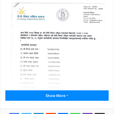
Show More
LinkedIn
Reddit
Messenger
WhatsApp
Viber
Share via Email