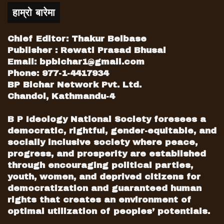
हाम्रो बारेमा
Chief Editor: Thakur Belbase
Publisher : Rewati Prasad Bhusal
Email:
bpbichar1@gmail.com
Phone: 977-1-4417934
BP Bichar Network Pvt. Ltd.
Chandol, Kathmandu-4
B P Ideology National Society foresees a
democratic, rightful, gender-equitable, and
socially inclusive society where peace,
progress, and prosperity are established
through encouraging political parties,
youth, women, and deprived citizens for
democratization and guaranteed human
rights that creates an environment of
optimal utilization of peoples’ potentials.