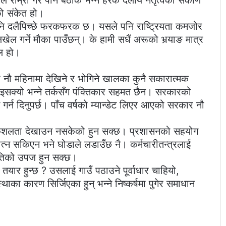
टीले राम्रो गरे पनि बेठीक भन्ने हरेक दलीय नेतृत्वको संकीर्ण
को संकेत हो।
ा पनि दलैपिच्छे फरकफरक छ। यसले पनि राष्ट्रियता कमजोर
ेल गर्ने मौका पाउँछन्। के हामी सधैं अरूको भर्‍याङ मात्र
फल हो।
 नौ महिनामा देखिने र भोगिने खालका कुनै सकारात्मक
्यो भन्ने तर्कसँग पंक्तिकार सहमत छैन। सरकारको
म गर्न दिनुपर्छ। पाँच वर्षको म्यान्डेट लिएर आएको सरकार नौ
।
कीय कुशलता देखाउन नसकेको हुन सक्छ। प्रशासनको सहयोग
न सकिएन भने घोडाले लडाउँछ नै। कर्मचारीतन्त्रलाई
तिको उपज हुन सक्छ।
तयार हुन्छ ? उसलाई गाउँ पठाउने पूर्वाधार चाहियो,
का कारण सिर्जिएका हुन् भन्ने निष्कर्षमा पुगेर समाधान