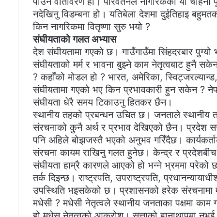
पाउने वातावरण हो। परिवर्तनले नागरिकका यी चाहना प
नदेखिनु विडम्बना हो। यतिबेला देशमा दुईतिहाइ बह
किन नागरिकमा वितृष्णा सुरु भयो ?
संघीयताको गलत अभ्यास
देश संघीयतामा गएको छ। गाउँगाउँमा सिंहदरबार पुग्य
संघीयताको मर्म र भावना बुझ्ने काम नेतृत्वबाट हुनै 
? कहाँको मोडल हो ? भारत, अमेरिका, स्विट्जरल्यान्
संघीयतामा गएको भए किन प्रभावकारी हुन सकेन ? ने
संघीयता धेरै समय टिकाउनु हितकर छैन।
स्थानीय तहको प्रबन्धन उचित छ। जनताले स्थानीय तहबा
संरचनाको कुनै अर्थ र प्रभाव देखिएको छैन। प्रदेश सर
पनि अहिले बोझजस्तै भएको अनुभव गरिँदैछ। कार्यकर्ताको
संरचना कायम राखिनु गलत हुनेछ। केन्द्र र प्रदेशबी
संघीयता हाम्रै कारणले आएको हो भन्ने भ्रममा परेको छ
तर्क दिइन्छ। राष्ट्रपति, उपराष्ट्रपति, प्रधानन्यायाध
उपस्थिति भइसकेको छ। प्रशासनको हरेक संरचनामा 
मधेसी ? मधेसी नेतृत्वले स्थानीय जनताका पक्षमा काम ग
हो मधेस नेतृत्वको आक्रोश। सत्ताको हानाथापमा नभई 