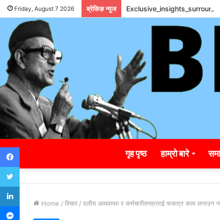
ब्रेकिङ न्युज
Exclusive_insights_surroun
Friday, August 7 2026
Facebook
गृह पृष्ठ
हाम्रो बारे
समा
Twitter
LinkedIn
Home
/
विचार
/
दलीय अव्यवस्था र कर्मचारीतन्त्रलाई फकाएर काम लगाउन नसक्
Messenger