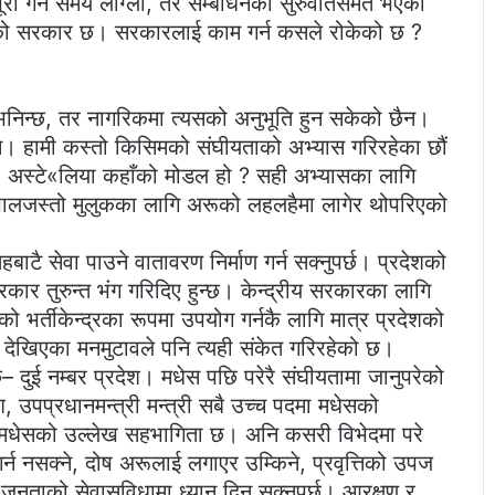
ूरा गर्न समय लाग्ला, तर सम्बोधनको सुरुवातसमेत भएको
ुमतको सरकार छ। सरकारलाई काम गर्न कसले रोकेको छ ?
ो भनिन्छ, तर नागरिकमा त्यसको अनुभूति हुन सकेको छैन।
सकेन। हामी कस्तो किसिमको संघीयताको अभ्यास गरिरहेका छौं
ड, अस्टे«लिया कहाँको मोडल हो ? सही अभ्यासका लागि
पालजस्तो मुलुकका लागि अरूको लहलहैमा लागेर थोपरिएको
टै सेवा पाउने वातावरण निर्माण गर्न सक्नुपर्छ। प्रदेशको
कार तुरुन्त भंग गरिदिए हुन्छ। केन्द्रीय सरकारका लागि
 भर्तीकेन्द्रका रूपमा उपयोग गर्नकै लागि मात्र प्रदेशको
च देखिएका मनमुटावले पनि त्यही संकेत गरिरहेको छ।
– दुई नम्बर प्रदेश। मधेस पछि परेरै संघीयतामा जानुपरेको
ीश, उपप्रधानमन्त्री मन्त्री सबै उच्च पदमा मधेसको
मधेसको उल्लेख सहभागिता छ। अनि कसरी विभेदमा परे
र्न नसक्ने, दोष अरूलाई लगाएर उम्किने, प्रवृत्तिको उपज
जनताको सेवासुविधामा ध्यान दिन सक्नुपर्छ। आरक्षण र