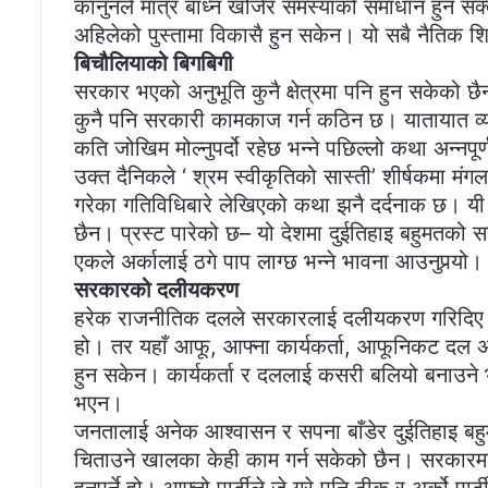
कानुनले मात्र बाँध्न खोजेर समस्याको समाधान हुन सक्द
अहिलेको पुस्तामा विकासै हुन सकेन। यो सबै नैतिक श
बिचौलियाको बिगबिगी
सरकार भएको अनुभूति कुनै क्षेत्रमा पनि हुन सकेको 
कुनै पनि सरकारी कामकाज गर्न कठिन छ। यातायात व्यव
कति जोखिम मोल्नुपर्दो रहेछ भन्ने पछिल्लो कथा अन्नपू
उक्त दैनिकले ‘ श्रम स्वीकृतिको सास्ती’ शीर्षकमा मं
गरेका गतिविधिबारे लेखिएको कथा झनै दर्दनाक छ। यी
छैन। प्रस्ट पारेको छ– यो देशमा दुईतिहाइ बहुमतको 
एकले अर्कालाई ठगे पाप लाग्छ भन्ने भावना आउनुपर्‍य
सरकारको दलीयकरण
हरेक राजनीतिक दलले सरकारलाई दलीयकरण गरिदिए। सर
हो। तर यहाँ आफू, आफ्ना कार्यकर्ता, आफूनिकट दल अन
हुन सकेन। कार्यकर्ता र दललाई कसरी बलियो बनाउने भन
भएन।
जनतालाई अनेक आश्वासन र सपना बाँडेर दुईतिहाइ ब
चिताउने खालका केही काम गर्न सकेको छैन। सरकारमा