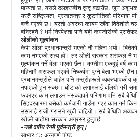
हुनुपर्ने हो। आफ्नो पार्टीले जे गरे पनि ठीक र अर्को पार्
मान्यता छ, यसले दलहरूबीच द्वन्द्व बढाउँछ, जुन अशुभ
यस्तै राष्ट्रियता, प्रजातन्त्र र कूटनीतिको परिभाष
बन्दै गएको छ। यस्तो अवस्था कायम रहँदा विदेशीले चलख
बनिरहने ? धर्म निरपेक्षता पनि यही कमजोरीको प्रति
ओलीको मूल्यांकन
केपी ओली प्रधानमन्त्री भएको नौ महिना भयो। बितेको
काम नभएको सत्य हो। तर ओली सरकार असफल नै भइसक
मूल्यांकन गर्ने बेला भएको छैन। कम्तीमा एकदुई वर्ष का
महिनामै असफल भएको निष्कर्षमा पुग्ने बेला भएको छैन
प्रधानमन्त्रीले चाहेर पनि मन्त्रीहरूले व्यवस्थाप
नपाएको हुन सक्छ। घोडाको लगामलाई बलियो गरी समात्
फकाएर काम लगाउन नसक्दाको परिणाम पनि सबै बेथि
सिंहदरबारमा बसेको कर्मचारी गाउँमा गएर काम गर्न किन 
उसलाई राजी गराउने खुबी चाहियो। सबै बेथिति अव्यवस्था
खोज्ने बाटोमा सरकार अग्रसर हुनुपर्छ।
-नब्बे वर्षीय रेग्मी पूर्वमन्त्री हुन्।
साभार ः अन्नपूर्ण पोष्ट