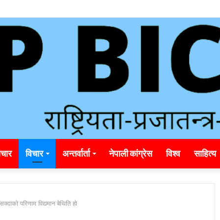
ding_rainbet_empower_informed_crypto_wagering_decision
चार
विचार
अन्तर्वार्ता
नेपाली कांग्रेस
विश्व
साहित्य
दाको परिणाम विद्यमान बेथिति हाे