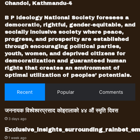
सम्बन्धमा सुधार आइदियो भने त राम्रै हो, तर अहिले दुई
Chandol, Kathmandu-4
समकक्षीको निजी सम्बन्ध सुध्रेको हो।
नेपाल भारत सम्बन्ध कुन अवस्थामा छ अहिले ?
B P Ideology National Society foresees a
भारत र नेपालको सम्बन्ध दीर्घकालीन रूपमा
democratic, rightful, gender-equitable, and
समस्याग्रस्त छ। हामी अंग्रेजको पालादेखि नै असमान
socially inclusive society where peace,
progress, and prosperity are established
सम्बन्धमा बाँधिन पुगेका छौं। ऐतिहासिक ढंगले त्यो
through encouraging political parties,
असमानता मुख्य रूपमा आर्थिक रूपमा कायम छ। व्यापार
youth, women, and deprived citizens for
घाटा चुलिँदै गएको छ। समग्रमा त्यो सम्बन्धलाई
democratization and guaranteed human
पुनरावलोकन गर्नुपर्ने आवश्यकता महसुस गरेरै मैले
rights that creates an environment of
प्रधानमन्त्री हुँदा इमिनेन्ट पर्सन ग्रुप (ईपीजी) को
optimal utilization of peoples’ potentials.
परिकल्पना गरेको थिएँ। अहिले त्यो अगाडि बढेको छ।
त्यसमार्फत विगतका सबै सम्बन्धलाई पुनरावलोकन गरेर
Recent
Popular
Comments
नयाँ आधारमा स्थापित गर्न आवश्यक छ। एउटा
व्यक्तिविशेषको भ्रमणका क्रममा भएका कुराले मात्रै
जननायक विश्वेश्वरप्रसाद कोइरालाको ४४ औं स्मृति दिवस
नेपाल भारत सम्बन्धमा भएका संरचनात्मक समस्या
3 days ago
समाधान हुनेमा विश्वास गर्न सकिने आधार छैन।
ईपीजी त सुझाव दिने संयन्त्र मात्रै हो नि ? यसको सुझाव
Exclusive_insights_surrounding_rainbet_
प्रभावकारी होलान् ?
1 week ago