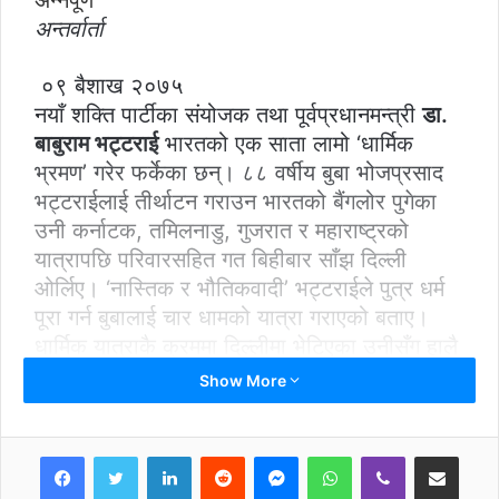
अन्नपूर्ण
अन्तर्वार्ता
०९ बैशाख २०७५
नयाँ शक्ति पार्टीका संयोजक तथा पूर्वप्रधानमन्त्री
डा.
बाबुराम भट्टराई
भारतको एक साता लामो ‘धार्मिक
भ्रमण’ गरेर फर्केका छन्। ८८ वर्षीय बुबा भोजप्रसाद
भट्टराईलाई तीर्थाटन गराउन भारतको बैंगलोर पुगेका
उनी कर्नाटक, तमिलनाडु, गुजरात र महाराष्ट्रको
यात्रापछि परिवारसहित गत बिहीबार साँझ दिल्ली
ओर्लिए। ‘नास्तिक र भौतिकवादी’ भट्टराईले पुत्र धर्म
पूरा गर्न बुबालाई चार धामको यात्रा गराएको बताए।
धार्मिक यात्राकै क्रममा दिल्लीमा भेटिएका उनीसँग हालै
सम्पन्न प्रधानमन्त्री केपी शर्मा ओलीको भारत
Show More
भ्रमणलगायत नेपालको छिमेक सम्बन्धका विषयमा
केन्द्रित रहेर अन्नपूर्णकर्मी
आशा थपलिया
ले कुराकानी
LinkedIn
Reddit
Messenger
WhatsApp
Viber
Share via Email
गरेकी थिइन्। प्रस्तुत छ, कुराकानीको सम्पादित अंश :