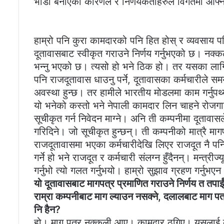
भाँडो बनाएका कारणले र निर्णयकर्ताहरुले विगतमा आफ्न
हाम्रो पनि कुरा कामदारको पनि हित होस् र व्यवसाय पनि स
दूतावासबाट स्वीकृत गराउने निर्णय गर्नुभएको छ। नक्
भन्नु भएको छ। त्यसो हो भने ठिक हो। तर यसका लागि
पनि राजदूतावास धाउनु पर्ने, दूतावासका कर्मचारीले 
अवस्था हुन्छ। तर हामीले भारतीय मोडलमा काम गर्नुपर्थ
यो भनेको कस्तो भने नेपाली कामदार लिन चाहने रोजगार
सूचीकृत गर्न निवेदन माग्ने। अनि ती कम्पनीमा दूतावासले
गरिदिने। जो सूचीकृत हुन्छन्। ती कम्पनीको मात्रै मागपत्
राजदूतावासमा भएका कर्मचारीदेखि लिएर राजदूत नै पन
गर्ने हो भने राजदूत र कर्मचारी संलग्न हुँदैनन्। मन्त्र
गर्नुभो त्यो गलत गर्नुभयो। हाम्रो सुझाव ग्रहण गर्नुभएन
यो दूतावासबाट मागपत्र प्रमाणित गराउने निर्णय त तप
राम्रा कम्पनीबाट माग ल्याउन नसक्ने, दलालबाट माग पत्र
नि हैन?
हो। माग पत्र नक्कली आए। कामदार ठगिए। यसलाई कन्