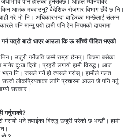
् र? जथाभावि पनि हालेको हुनसक्छ। अहिले म्यानपावर
छ। किन आतंक मच्चाउनु? वैदेशिक रोजगार विभाग छँदै छ नि।
ाही गरे भो नि। अधिकारभन्दा बाहिरका मान्छेलाई संलग्न
ले पनि मान्नु पर्‍याे हामी पनि ऐन नियमको दायरामा
 गर्न यत्रो बाटो धाएर आउला कि ऊ साँच्चै पीडित भएको
 भनिन। उजुरी गर्नेजति जम्मै राम्रा छैनन्। बिचमा बसेका
मागेर दुःख दियो। प्रहरी लगायो हामी विरुद्ध। आज
 भएन नि। जसले गर्ने हो त्यसले गरोस्। हामीले गलत
 नि। सस्तो लोकप्रियताका लागि प्रचारमा आउन जे पनि गर्नु
लाग्यो सरकार।
ी गर्नुभाको?
री गरायो भने तपाईका विरुद्ध उजुरी परेको छ भन्छौं। हामी
हैन।
 हो ?