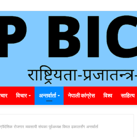
ding_rainbet_empower_informed_crypto_wagering_decision
चार
विचार
अन्तर्वार्ता
नेपाली कांग्रेस
विश्व
साहित्य
वैदेशिक रोजगार व्यवसायी संघका पूर्वअध्यक्ष विमल ढकालसँग अन्तर्वार्ता