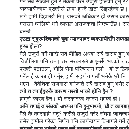
गर्ने सबै सज्जन हुन र मर्कैमा परेर उजुरी हालेका हुन
व्यवसायीकोमा प्रहरीले छापा हान्दै डाटा लिइरहेको 
मागे हामी दिहाल्छौं नि। जसको अधिकार हो उसले कारब
गराउन थालियो भने त्यसले अराजकता निम्त्याउँछ। सरकार
बस्छौं।
एउटा सूदुरपश्चिमको युवा म्यानपावर व्यवसायीसँग लफडा
हुन्छ होला?
मैले उजुरी गर्ने मान्छे सबै पीडित अथवा सबै खराब हुन्
बिचौलिया पनि छन्। तर सरकारले आफूसँग भएको डाटा 
प्रहरी पठाउला, भोलि सेना परिचालन गर्ला। यो त ठिक
गर्नेलाई कारबाही गर्नुस् हामी सहयोग गर्छौं भनेकै छौं
भएन। वैदेशिक रोजगारी गर्नेजति सबै खराब हुन् भनेर 
त्यो त तपाईहरुकै कारण यस्तो भाको होनि हैन ?
हाम्रो कारण हैन। यो सरकारका कारण भएको हो।
अनि तपाई त संघको अध्यक्ष पनि हुनुभाथ्यो, खै त कारबाह
मैले के कारबाही गर्नु? कसैले उजुरी गरेर संघमा जानका
बसेर हामीले गरेको निर्णय पनि कार्यन्वयन विभागले गर्ने 
संघको काम भनेको गलत गर्ने व्यवसायीलाई बचाउने मात्रै