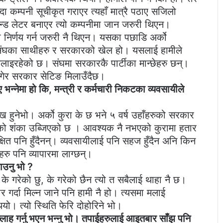
दा कम्पनी सूचीकृत गराएर त्यहाँ मात्रै पठाए सजिलो
मान्ड लेटर बनाएर त्यो कम्पनीमा जान जरुरी थिएन।
ो निर्णय गर्न जरुरी नै थिएन। यसका पछाडि अर्को
ी संघका साथीहरु र सरकारको खेल हो। यसलाई हामीले
िलाइरहेको छ। संघमा सरकारकै पार्टीका मान्छेहरु छन्।
 लगेर सरकार सेटिङ मिलाउँदैछ।
 भन्नेमा हो कि, मन्त्री र कर्मचारी निकटका व्यवसायीले
दुःख हुनेभो। अर्को कुरा के छ भने ५ वर्ष उहाँहरुको सरकार
ेको शंका उब्जिएको छ । आवश्यक नै नभएको कुरामा हतार
्षित पनि हुँदैनन्। व्यवसायीलाई पनि सहज हुँदैन अनि किन
रु पनि व्यापारमा लाग्छन्।
ाउनु भो ?
ैले के गरेको छु, के गरेको छैन त्यो त सबैलाई थाहा नै छ।
 गर्दा मिल्न जाने पनि हामी नै हो। त्यसमा मलाई
ियो। त्यो स्थिति फेरि दोहोरिने भो।
ग सल्लाह गर्नु भएन भन्नु भो। तपाईहरुलाई आइतबार साँझ पनि