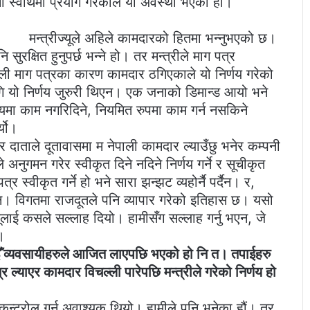
ो स्वार्थमा प्रयोग गरेकाले यो अवस्था भएको हो।
मन्त्रीज्यूले अहिले कामदारको हितमा भन्नुभएको छ।
ुरक्षित हुनुपर्छ भन्ने हो। तर मन्त्रीले माग पत्र
कली माग पत्रका कारण कामदार ठगिएकाले यो निर्णय गरेको
 यो निर्णय जुरुरी थिएन। एक जनाको डिमान्ड आयो भने
समयमा काम नगरिदिने, नियमित रुपमा काम गर्न नसकिने
्यो।
 दाताले दूतावासमा म नेपाली कामदार ल्याउँछु भनेर कम्पनी
 अनुगमन गरेर स्वीकृत दिने नदिने निर्णय गर्ने र सूचीकृत
र स्वीकृत गर्ने हो भने सारा झन्झट व्यहोर्नै पर्दैन। र,
ि। विगतमा राजदूतले पनि व्यापार गरेको इतिहास छ। यसो
ीज्यूलाई कसले सल्लाह दियो। हामीसँग सल्लाह गर्नु भएन, जे
।
ाईँ व्यवसायीहरुले आजित लाएपछि भएको हो नि त। तपाईहरु
 ल्याएर कामदार विचल्ली पारेपछि मन्त्रीले गरेको निर्णय हो
ट्रोल गर्न अवाश्यक थियो। हामीले पनि भनेका हौं। तर