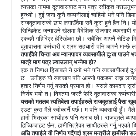
त्यसका नाममा दूतावासबाट माग पत्र स्वीकृत गराउनुभन्
हुन्थ्यो। दुई जना कुनै कम्पनीलाई चाहियो भने पनि डि
राजदूतावासको छाप लगाउँदैमा सबै कुरा हुने हैन नि। य
सिन्डिकेट जन्माउने खेलमा वैदेशिक रोजगार व्यवसाय
एकदमै गहिरिएर हेरिरहेका छौं। सबैतिर आफ्नै सेटिङ म
दूतावासमा कर्मचारी र श्रम सहचारी पनि आफ्नै मान्छे
तपाईँको चिन्ता अब म्यानपावर व्यवसायीले दुःख पाउने भए
मात्रै माग पत्र ल्याउलान् भन्नेमा हो?
एक त निष्पक्ष हिसाबले नै गर्‍यो भने पनि व्यवसायीलाई 
छ। उनीहरु यो व्यवसाय पनि आफ्नो पकडमा राख्न लाग
हतार निर्णय गर्नु यसको प्रमाण हो। यसले कामदार सुरक
निर्णय भयो त। विगतमा जस्तै फेरि दूतावासका कर्मचारीह
यसको मतलव त्यतिबेला तपाईहरुले राजदूतलाई पैसा खुव
एउटा कुरा मैले स्वीकार्नै पर्छ। म पनि व्यवसायी हुँ। म
हामी भित्रका साथीहरु पनि खराब छौं। राजदूतले व्यापार
हिच्किचाहट छैन, हामीभित्रैका साथीहरुले गर्नु भएको थ
अघि तपाईले यी निर्णय गर्दैगर्दा श्रम मन्त्रीले हामीसँ