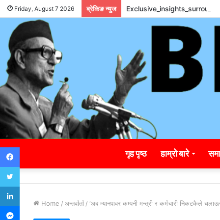
ब्रेकिङ न्युज
Exclusive_insights_surroun
Friday, August 7 2026
Facebook
गृह पृष्ठ
हाम्रो बारे
समा
Twitter
LinkedIn
Home
/
अन्तर्वार्ता
/
‘अब म्यानपावर कम्पनी मन्त्री र कर्मचारी निकटकैले चलाऊन्’
Messenger