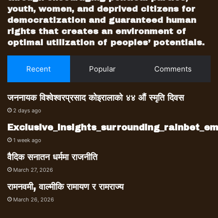
youth, women, and deprived citizens for
गरेको पारिवारिक नाता नमिल्नुलगायत अवरोध पनि
democratization and guaranteed human
छँदैछ ।
rights that creates an environment of
optimal utilization of peoples’ potentials.
‘अस्पतालमा आएका बिरामीहरू पनि कोही अंगदाता
नभएर, कोही पैसाको अभावमा कलेजो प्रत्यारोपण गर्न
Recent
Popular
Comments
सकिरहेका छैनन्’ प्रा.डा. भण्डारी भन्छन्, ‘यावत्
कारणले प्रत्यारोपण गर्ने बिरामी नपाइएला भन्ने आकलन
जननायक विश्वेश्वरप्रसाद कोइरालाको ४४ औं स्मृति दिवस
गरिएको थिएन ।’
2 days ago
सन् २००९ मा अष्ट्रेलियामा लिभर सर्जरी अध्ययन गर्दा
Exclusive_insights_surrounding_rainbet_
उनलाई लागेको थियो- नेपालमा पनि कलेजो प्रत्यारोपण
1 week ago
सम्भव छ । एकवर्षे अध्ययन सकेर फर्किएपछि उनी
वैदिक सनातन धर्ममा राजनीति
प्रत्यारोपण सेवाका लागि टिम तयारीमा लागे । टिम पनि
March 27, 2026
तयार भयो, तर निराश बनाउने प्रश्न आउँथ्यो- टिकाउन
सक्छौं ?
रामनवमी, वाल्मीकि रामायण र रामराज्य
March 26, 2026
सहकर्मीहरूको यो प्रश्नलाई प्रा.डा. भण्डारीले