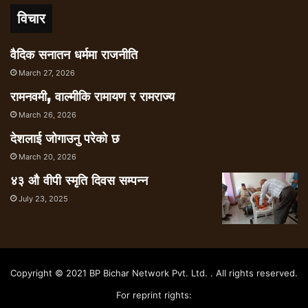
चुनौतीको रूपमा लिए । अहिलेका सबैजसो कलेजो
विचार
प्रत्यारोपण सफल हुँदा उनको आत्मविश्वास पनि बढ्यो
। आत्मविश्वासलाई दिगो बनाउन पर्याप्त बिरामी नपाउँदा
वैदिक सनातन धर्ममा राजनीति
भने अन्योल पनि थपिएको छ ।
March 27, 2026
रामनवमी, वाल्मीकि रामायण र रामराज्य
धनी परिवारका बिरामीहरू भारतलगायत देश गएर
प्रत्यारोपण गराउँछन् । आर्थिक स्रोत नहुनेहरूले भने
March 26, 2026
नेपालमै पाइने उपचार सेवा पनि उपयोग गर्न नसकेर
देशलाई जोगाउनु परेको छ
मृत्युवरण गर्नुपर्ने अवस्था छ ।
March 20, 2026
४३ औ वीपी स्मृति दिवस सम्पन्न
‘महिनामा दुईजनासम्म बिरामीको कलेजो प्रत्यारोपण गर्ने
July 23, 2025
जनशक्ति र प्रविधि हामीसँग छ, तर वार्षिक करिब ५०
जना बिरामी भारत गएर प्रत्यारोपण गराइरहेका छन्’
प्रा.डा. भण्डारी भन्छन्, ‘उनीहरूलाई रोक्न सक्दा ठूलो
रकम नेपालमै रहन्छ । तर, त्यसका लागि अहिलेको
Copyright © 2021 BP Bichar Network Pvt. Ltd. . All rights reserved.
जनशक्ति, प्रविधि र पूर्वाधार अपुग हुन्छ ।’
For reprint rights: