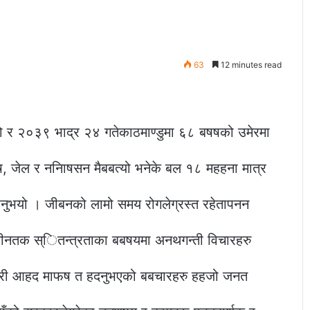
63
12 minutes read
 र २०३९ भाद्र २४ गतेकाठमाण्डुमा ६८ बषषको उमेरमा
 जेल र ननिाषसन मैबबत्यो भनेके बल १८ महहना मात्र
ाउनुभयो । जीबनको लामो समय रोगलेग्रस्त रहेतापनन
नतक स्ितन्त्रताका बबषयमा अनथगन्ती विचारहरु
ायरी आहद माफष त हदनुभएको बबचारहरु हहजो जनत