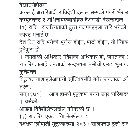
देखाउनेहोडमा
अरुलाई अरारिबादी र विदेशी दलाल सम्मको पगरी र्भरा
कम्युननस्ट र अथिनायकबादीहरु नैअगाडी देखखन्छन ।
(१) रारि : राजरियताको कुरा गदाषपहहला रारि भनेको क
स्परट भनाई छ
देश िा रारि भनेको भूगोल होईन, माटो होईन, यो यिा
हुनेकुरा हो
। जनताको अथिकार नैदेशको अथिकार हो, जनताको 
राजरियतालाई जनताको सन्दभषमा नसोची एउटा भूभागको 
कुनैपनन
िूतषतानाशाहलेआफनो स्िािषर्सवि गनेर जनताको अ
तरुण,
सन्१९७१) । आज हाम्रो मूलुकमा पनन उग्र रारिबादको 
। यसैको
आडमा विदेशीलेचलखेल गनेगरेको छ ।
(२) राजरिय एकता तिा मेलर्मलाप :
दक्षक्षण एर्शयाली मूलुकहरूमा २०३० सालपनछ ठूल