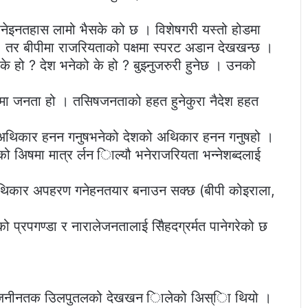
उनेइनतहास लामो भैसके को छ । विशेषगरी यस्तो होडमा
 तर बीपीमा राजरियताको पक्षमा स्परट अडान देखखन्छ ।
े हो ? देश भनेको के हो ? बुझ्नुजरुरी हुनेछ । उनको
िषमा जनता हो । तसिषजनताको हहत हुनेकुरा नैदेश हहत
अथिकार हनन गनुषभनेको देशको अथिकार हनन गनुषहो ।
अिषमा मात्र र्लन िाल्यौ भनेराजरियता भन्नेशब्दलाई
थिकार अपहरण गनेहनतयार बनाउन सक्छ (बीपी कोइराला,
प्रपगण्डा र नारालेजनतालाई सिैहदग्रर्मत पानेगरेको छ
ो राजनीनतक उिलपुतलको देखखन िालेको अिस्िा थियो ।