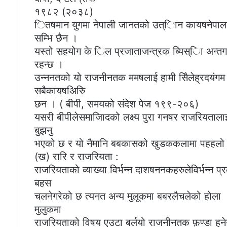
१९८२ (२०३८)
ितषमान युगमा नेपाली जानतको उत्िान कायषनेपालक
सम्भि छैन ।
यस्तो सहयोग के िल प्रजाताजन्त्रक ब्यिस्िा अन्तगष
रहन्छ ।
उन्ननतको यो राजनीनतक ममषलाई हामी सिैलेह्रदयंगम 
सबैकायषअिरुि
छन । ( बीपी, समयको संदेश पेज १९९-२०६)
यसरी बीपीलेसमाजिादको लक्ष्य पुरा गनषर राजरियतालाई
बुझनु
भएको छ र यो नैमानि बबकासको खुडककलामा पहहलो श
(ख) रारि र राजरियता :
राजरियताको व्याख्या विर्भन्न दाशषननकहरुलेविर्भन्न 
बहस
चलनेगरेको छ त्यनत अन्य मुलूकमा बबरलैचलेको होला 
मुलुकमा
राजरियताको विषय एउटा बर्लयो राजनीनतक फ़ण्डा हुने