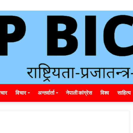
unding_rainbet_empower_informed_crypto_wagering_decision
चार
विचार
अन्तर्वार्ता
नेपाली कांग्रेस
विश्व
साहित्य