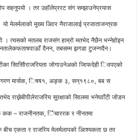
रोप सहनुपयो । तर उहॉलेप्ररट संग सम्झाउनेप्रयास
 । यो मेलर्मलाको मुख्य आिार नैराजालाई प्रजाताजन्त्रक
हो । त्यसको मतलब राजसंग हाम्रो मतभेद नैछैन भन्नेहोइन
ालेकफताषपाऊाँ दैनन, तबसम्म झगडा टुजन्गदैन।
मेिारीका सािसािैराजरियता जोगाउनेअको जिाफदेही िवपएको
जाषगरण मार्सक, िषष१, अङ्क ३, सन्१९८०, बब स
भेद राख्नेबीपीलेराजरिय सुरक्षाको सिालमा भनेघााँटी जोडन
्छ कक – राजनीनतक, िैचाररक र नीनतमा
रु बीच एकता र राजरिय मेलर्मलापको आिश्यकता छ तर