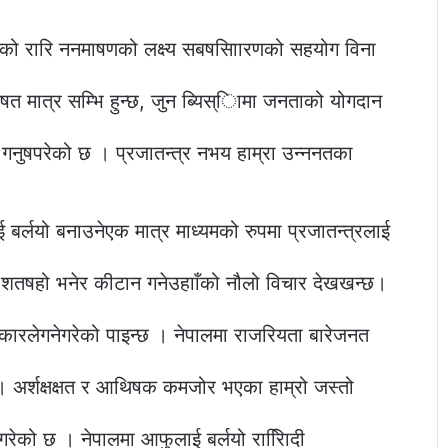
ो रारि ननमाषणको लक्ष्य सबषसािारणको सहयोग विना
त मात्र सम्भि हुन्छ, जुन ब्यिस्िामा जनताको योगदान
गनुषपरेको छ । प्रजातन्त्र नभय हाम्रा उन्ननतका
 बर्लयो बनाउनेएक मात्र माध्यमको रुपमा प्रजातन्त्रलाई
तषहो भनेर कीटान गनेउहााँको नौलो विचार देखखन्छ।
प्रकारलेगनेगरेको पाइन्छ । नेपालमा राजरियता बारेजनत
। अर्शक्षक्षत र आथिषक कमजोर भएका हाम्रो जस्तो
गरेको छ । नेपालमा आफुलाई बर्लयो रारििादी