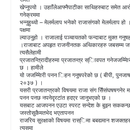
खेप्नुपयो । उहााँलेआफ्नैपाटीका साथिहरुबाट समेत आ
गनेक्रममा
भन्नुहुथ्यो – मेलर्मलाप भनेको राजासंगको मेलर्मलाप हो
पक्षमा
ल्याउनुहो । राजालाई पञ्चायतको फन्दाबाट मुक्त गनुष
।राजाबाट अपहृत राजनीनतक अथिकारहरु जबसम्म जनत
त्यसैलेहामी
प्रजातन्त्रिादीहरुमा प्रजातन्त्र स्िावपत गनेजजम्
छ । हामीले
यो जजम्मेिारी पनन िहन गनुषपरेको छ ( बीपी, पुन
२०३७ ) ।
यसरी प्रजातन्त्रको विषयमा राजा संग सिैसंघषषगनेर मत
पनन पनछ नपनेदृरटांत हदएर जानुभएको छ ।
यसबाट आजपनन एउटा स्परट सन्देश के बुझ्न सककन
जस्तोसुकैमतभेद भएतापनन
राजरिय सुरक्षाको विषयमा रास्िमा बबद्यमान शजक्तह
त्यसमा