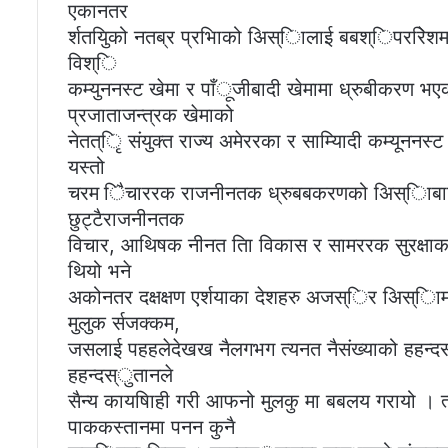
एकानतर
र्शतयुिको नतब्र प्रभािको अिस्िालाई बबश्िपररिे
विश्ि
कम्युननस्ट खेमा र पाँूजीबादी खेमामा ध्रुबीकरण भए
प्रजाताजन्त्रक खेमाको
नेतत्ृि संयुक्त राज्य अमेररका र साम्यिादी कम्यूननस्
यस्तो
चरम िैचाररक राजनीनतक ध्रुबबकरणको अिस्िाबाट ग
छुट्टैराजनीनतक
विचार, आथिषक नीनत तिा विकास र सामररक सुरक्ष
थियो भने
अकोनतर दक्षक्षण एर्शयाका देशहरु अजस्िर अिस्िा
मुलुक र्सजक्कम,
जसलाई पहहलेदेखख नैलगभग त्यनत नैसंख्याको हहन्दस
हहन्दस्ुतानले
सैन्य कायषिाही गरी आफनो मुलकु मा बबलय गरायो । 
पाककस्तानमा पनन कुनै