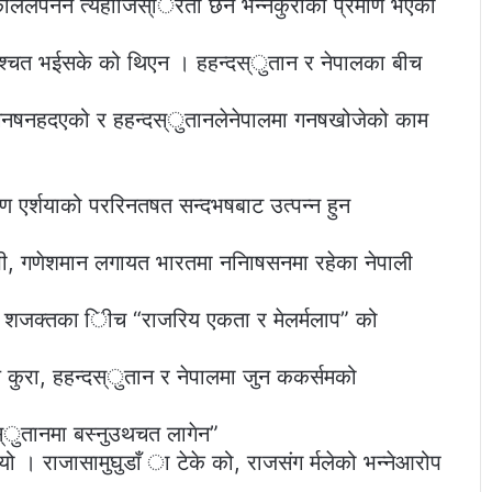
लेपनन त्यहााँजस्िरता छैन भन्नेकुराको प्रमाण भएको
जश्चत भईसके को थिएन । हहन्दस्ुतान र नेपालका बीच
गनषनहदएको र हहन्दस्ुतानलेनेपालमा गनषखोजेको काम
ण एर्शयाको पररिनतषत सन्दभषबाट उत्पन्न हुन
पी, गणेशमान लगायत भारतमा ननिाषसनमा रहेका नेपाली
क शजक्तका िीच “राजरिय एकता र मेलर्मलाप” को
्य कुरा, हहन्दस्ुतान र नेपालमा जुन ककर्समको
स्ुतानमा बस्नुउथचत लागेन”
ुपयो । राजासामुघुडाँ ा टेके को, राजसंग र्मलेको भन्नेआरोप