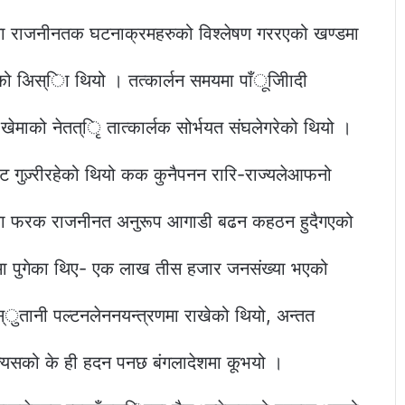
शमा राजनीनतक घटनाक्रमहरुको विश्लेषण गररएको खण्डमा
को अिस्िा थियो । तत्कार्लन समयमा पाँूजीिादी
ट खेमाको नेतत्ृि तात्कार्लक सोर्भयत संघलेगरेको थियो ।
ुज़्रीरहेको थियो कक कुनैपनन रारि-राज्यलेआफनो
ाका फरक राजनीनत अनुरूप आगाडी बढन कहठन हुदैगएको
मा पुगेका थिए- एक लाख तीस हजार जनसंख्या भएको
्ुतानी पल्टनलेननयन्त्रणमा राखेको थियो, अन्तत
त्यसको के ही हदन पनछ बंगलादेशमा कूभयो ।