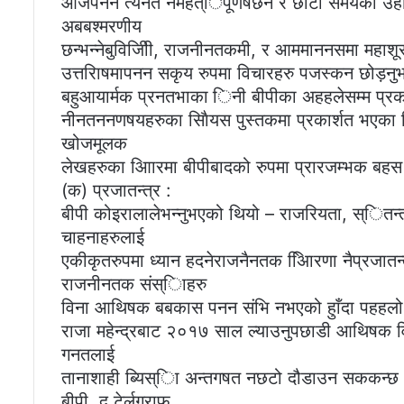
आजपनन त्यनत नैमहत्िपूणषछन र छोटो समयको उहाा
अबबश्मरणीय
छन्भन्नेबुविजीिी, राजनीनतकमी, र आममाननसमा महाश
उत्तरािषमापनन सकृय रुपमा विचारहरु पजस्कन छोड़न
बहुआयार्मक प्रनतभाका िनी बीपीका अहहलेसम्म प्रक
नीनतननणषयहरुका सािैयस पुस्तकमा प्रकार्शत भएका 
खोजमूलक
लेखहरुका आिारमा बीपीबादको रुपमा प्रारजम्भक बहस 
(क) प्रजातन्त्र :
बीपी कोइरालालेभन्नुभएको थियो – राजरियता, स्ितन
चाहनाहरुलाई
एकीकृतरुपमा ध्यान हदनेराजनैनतक अििारणा नैप्रज
राजनीनतक संस्िाहरु
विना आथिषक बबकास पनन संभि नभएको हुाँदा पहहलो प्
राजा महेन्द्रबाट २०१७ साल ल्याउनुपछाडी आथिष
गनतलाई
तानाशाही ब्यिस्िा अन्तगषत नछटो दौडाउन सककन्छ भ
बीपी, द टेर्लग्राफ