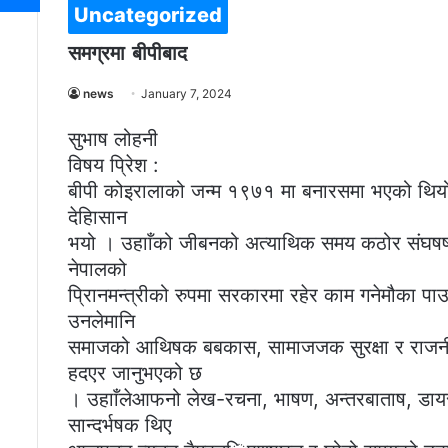
Uncategorized
समग्रमा बीपीबाद
news
January 7, 2024
सुभाष लोहनी
विषय प्रिेश :
बीपी कोइरालाको जन्म १९७१ मा बनारसमा भएको थियो
देहािसान
भयो । उहााँको जीबनको अत्याथिक समय कठोर संघषष,
नेपालको
प्रिानमन्त्रीको रुपमा सरकारमा रहेर काम गनेमौका प
उनलेमानि
समाजको आथिषक बबकास, सामाजजक सुरक्षा र राजनी
हदएर जानुभएको छ
। उहााँलेआफनो लेख-रचना, भाषण, अन्तरबाताष, ड
सान्दर्भषक थिए