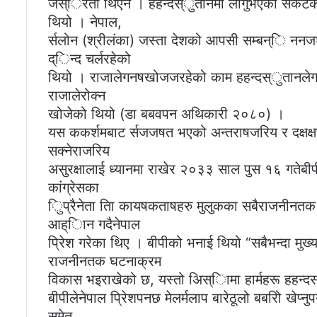
जस्िरता थिएन । हहन्दस्ुतानमा लागुभएको संकटकाल
थियो । नेपाल,
र्सलोन (श्रीलंका) जस्ता देशको आपसी सम्बन्ि नन
द्िन्द चर्लरहेको
थियो । राजालेगनषखोजजरहेको काम हहन्दस्ुतानले
राजालेरोक्न
खोजेको थियो (डा बबवपन अथिकारी २०८०) ।
यस ककर्शमबाट र्सजजषत भएको अन्तराषजरिय र दक्षक्ष
सक्नेराजरिय
असुरक्षालाई ध्यानमा राखेर २०३३ साल पुस १६ गतेबी
कांग्रेसका
िुप्रैनेता तिा कायषकताषहरु मुलुकका सबैराजनीनत
आह्िान गदैनेपाल
प्रिेश गरेका थिए । बीपीको भनाई थियो “सबैभन्दा मुख
राजनीनतक घटनाक्रम
विकास भइराखेको छ, यस्तो अिस्िामा हार्महरू हहन्द
बीपीलेनेपाल प्रिेशपनछ मेलर्मलाप बारेठूलो बबरोि खेप्न
समेत