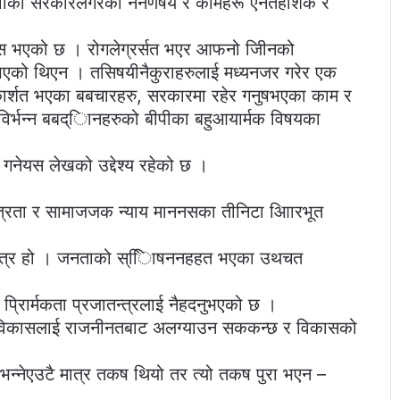
ँको सरकारलेगरेका ननणषय र कामहरू एनतहार्शक र
ूस भएको छ । रोगलेग्रर्सत भएर आफनो जीिनको
ुभएको थिएन । तसिषयीनैकुराहरुलाई मध्यनजर गरेर एक
ार्शत भएका बबचारहरु, सरकारमा रहेर गनुषभएका काम र
विर्भन्न बबद्िानहरुको बीपीका बहुआयार्मक विषयका
गनेयस लेखको उद्देश्य रहेको छ ।
्त्रता र सामाजजक न्याय माननसका तीनिटा आिारभूत
ातन्त्र हो । जनताको स्िािषननहहत भएका उथचत
रािर्मकता प्रजातन्त्रलाई नैहदनुभएको छ ।
क विकासलाई राजनीनतबाट अलग्याउन सककन्छ र विकासको
न्नेएउटै मात्र तकष थियो तर त्यो तकष पुरा भएन –