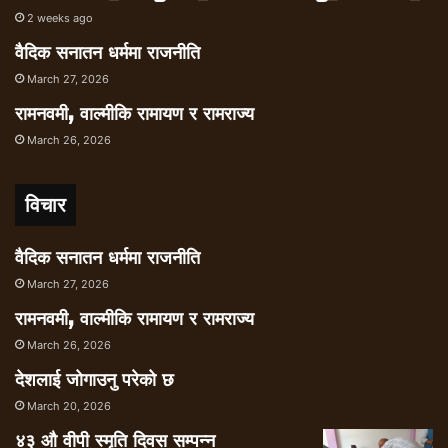
तप्काका दर्जनौँ आन्दोलन पनि स्मरणीय छन जसका
2 weeks ago
कारण यो स्थिति आउन सक्यो ।
वैदिक सनातन धर्ममा राजनीति
March 27, 2026
रामनवमी, वाल्मीकि रामायण र रामराज्य
March 26, 2026
गरिबका मित्र बीपीको प्रजातान्त्रिक
समाजवादले पहिलो प्राथमिकता अत्यधिक
विचार
उत्पादनमा र सो प्राप्तिपछि समान
वितरणमा जोड दिएको छ । त्यसैले
वैदिक सनातन धर्ममा राजनीति
राष्ट्रिय अर्थतन्त्रमा उत्पादन वृद्धि भइ
March 27, 2026
सकारात्मक नतिजा प्राप्त गरेपछि मात्र
रामनवमी, वाल्मीकि रामायण र रामराज्य
समाजवादको गन्तव्यमा पुग्न सकिने उनको
March 26, 2026
निष्कर्श थियो ।
देशलाई जोगाउनु परेको छ
March 20, 2026
जनताको हातबाट निर्मित संविधान, अर्थात संविधान
४३ औ वीपी स्मृति दिवस सम्पन्न