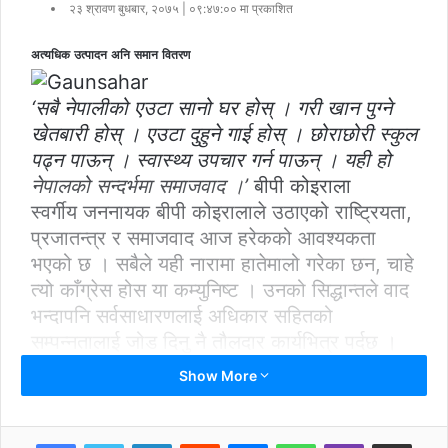
२३ श्रावण बुधबार, २०७५ | ०९:४७:०० मा प्रकाशित
अत्यधिक उत्पादन अनि समान वितरण
‘सबै नेपालीको एउटा सानो घर होस् । गरी खान पुग्ने
खेतबारी होस् । एउटा दुहुने गाई होस् । छोराछोरी स्कुल
पढ्न पाऊन् । स्वास्थ्य उपचार गर्न पाऊन् । यही हो
नेपालको सन्दर्भमा समाजवाद ।’
बीपी कोइराला
स्वर्गीय जननायक बीपी कोइरालाले उठाएको राष्ट्रियता,
प्रजातन्त्र र समाजवाद आज हरेकको आवश्यकता
भएको छ । सबैले यही नारामा हातेमालो गरेका छन, चाहे
त्यो काँग्रेस होस या कम्युनिष्ट । उनको सिद्धान्तले वाद
भन्दापनि सर्वसाधारणलाई अधिकार सहितको
सम्पन्नतालाई जोड दिनु नै तौलदार कार्यभित्र पर्दछ ।
आज साम्यवादी चरित्रपनि प्रजातन्त्रमा अँटाएर देश
Show More
विकासका खाकामा हातेमालो गर्दै जानु बीपीकै
सिद्धान्तको उपज हो ।
बीपी कोइरालाका अनुसार साम्यवादमा प्रजातन्त्र
LinkedIn
Reddit
Messenger
WhatsApp
Viber
Share via Email