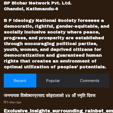
बीपीको प्रजातान्त्रिक समाजवाद राजनीतिक अधिकार
BP Bichar Network Pvt. Ltd.
सहितको आर्थिक समानतामा आधारित छ । गरिबका
Chandol, Kathmandu-4
मित्र बीपीको प्रजातान्त्रिक समाजवादले पहिलो
प्राथमिकता अत्यधिक उत्पादनमा र सो प्राप्तिपछि
B P Ideology National Society foresees a
समान वितरणमा जोड दिएको छ । त्यसैले राष्ट्रिय
democratic, rightful, gender-equitable, and
socially inclusive society where peace,
अर्थतन्त्रमा उत्पादन वृद्धि भइ सकारात्मक नतिजा प्राप्त
progress, and prosperity are established
गरेपछि मात्र समाजवादको गन्तव्यमा पुग्न सकिने उनको
through encouraging political parties,
निष्कर्श थियो ।
youth, women, and deprived citizens for
यहि मन्त्रलाई आत्मसात गरेर मरणोपरान्त प्रजातन्त्र र
democratization and guaranteed human
समाजवादको पथमा दत्तचित्त जननायक विश्वेश्वर प्रसाद
rights that creates an environment of
कोइरालाको सपना ६५ वर्ष पछाडी उनकै बंश
optimal utilization of peoples’ potentials.
कार्यपालिका प्रमुख भएको बेला पुरा भएको थियो,
२०७२ मा । यो उपलब्धि हासिल हुनुमा संविधान सभामा
Recent
Popular
Comments
सम्मिलित सम्पूर्ण दलहरूलाई उत्तिकै जान्छ । यसमा पनि
एनेकपा माओवादी जसले यो व्यवस्था ल्याउनमा हजारौँको
जननायक विश्वेश्वरप्रसाद कोइरालाको ४४ औं स्मृति दिवस
ज्यान बलीदानी दिए । अन्य दलहरु जो अहिलेसम्म
5 days ago
विभिन्न मुद्धामा लडिरहे । यसबाहेक जनआन्दोलन,
Exclusive_insights_surrounding_rainbet_
मधेश, दलित, जनजाति, महिलालगायत समाजका सबै