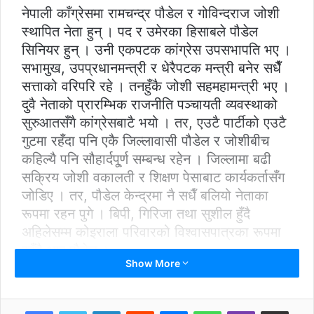
नेपाली काँग्रेसमा रामचन्द्र पौडेल र गोविन्दराज जोशी
स्थापित नेता हुन् । पद र उमेरका हिसाबले पौडेल
सिनियर हुन् । उनी एकपटक कांग्रेस उपसभापति भए ।
सभामुख, उपप्रधानमन्त्री र धेरैपटक मन्त्री बनेर सधैँ
सत्ताको वरिपरि रहे । तनहुँकै जोशी सहमहामन्त्री भए ।
दुवै नेताको प्रारम्भिक राजनीति पञ्चायती व्यवस्थाको
सुरुआतसँगै कांग्रेसबाटै भयो । तर, एउटै पार्टीको एउटै
गुटमा रहँदा पनि एकै जिल्लावासी पौडेल र जोशीबीच
कहिल्यै पनि सौहार्दपू्र्ण सम्बन्ध रहेन । जिल्लामा बढी
सक्रिय जोशी वकालती र शिक्षण पेसाबाट कार्यकर्तासँग
जोडिए । तर, पौडेल केन्द्रमा नै सधैँ बलियो नेताका
रूपमा रहन पुगे । बिपी, गिरिजा तथा सुशील हुँदै
अहिलेसम्म कोइराला परिवारको विश्वासपात्रका रूपमा
रहँदै आए पौडेल ।
Show More
किन खेद्छन् एकले अर्कोलाई रु
शिक्षक भएर काम गर्दा तथा वकिल हुँदा ‘जय नेपाल’ दाइ
LinkedIn
Reddit
Messenger
WhatsApp
Viber
Share via Email