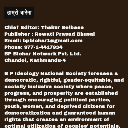
खरो उत्रिन सक्ने नेताका रूपमा पौडेललाई लिइने
गरिन्छ । पौडेलको अर्को बलियो पाटो हो, स्वच्छ छवि ।
हाम्रो बारेमा
उनी लामो समय शक्ति र सत्तानजिक बसे पनि आर्थिक
विवादमा मुछिएनन् । अन्तरपार्टी समन्वय गर्न सक्ने,
Chief Editor: Thakur Belbase
राजनीतिक बहस गर्न सक्ने नेताका रूपमा चिनिन्छन् उनी
Publisher : Rewati Prasad Bhusal
।
Email:
bpbichar1@gmail.com
Phone: 977-1-4417934
पौडेलले पनि केन्द्रमा ‘पावर’ र ‘पहुँच’का आधारमा
BP Bichar Network Pvt. Ltd.
निर्वाचनमा टिकट दिनेदेखि अरू गतिविधिमा जोशीलाई
Chandol, Kathmandu-4
सधैँ पेलिरहे । यसकारण एउटै जिल्ला, छिमेकी गाउँ र
B P Ideology National Society foresees a
एउटै गुटका भए पनि यी दुई नेताबीचको सम्बन्ध चिनजान
democratic, rightful, gender-equitable, and
भएको ५० वर्षसम्म पनि सौहार्द हुन सकेन । एउटालाई
socially inclusive society where peace,
केन्द्रमा पहुँच भएको र अर्कोलाई जिल्लामा बसेर मिहिनेत
progress, and prosperity are established
गरेको इगोले नजिक हुन दिएन । त्यसैले जोशीलाई
through encouraging political parties,
केन्द्रमा र पौडेललाई जिल्लामा एक–अर्कालाई जित्न
youth, women, and deprived citizens for
नसकेको नेताका रूपमा लिइन्छ ।
democratization and guaranteed human
rights that creates an environment of
optimal utilization of peoples’ potentials.
खल्तीमा टिकट