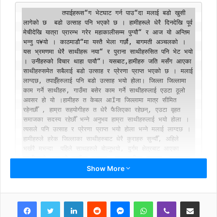
          तपाईहरूस“ग भेटघाट गर्न पाउ“दा मलाई बडो खुसी 
लागेको छ  बडो उत्साह पनि भएको छ । हामीहरूले धेरै दिनदेखि पूर्व 
मेचीदेखि यात्रा प्रारम्भ गरेर महाकालीसम्म पुग्यौ“ र आज यो अन्तिम 
भन्नु प¥यो । काठमाडौ“मा यस्तै भेला गर्छौ, बागमती अञ्चलको । 
यस भ्रमणमा धेरै साथीहरू नया“ र पुराना साथीहरुसित पनि भेट भयो 
। उनीहरुको विचार थाहा पायौ“। यसबाट,हामीहरु जति मसँग आएका 
साथीहरुसमेत सबैलाई बडो उत्साह र प्रेरणा प्राप्त भएको छ । मलाई 
लाग्दछ, तपाईँहरुलाई पनि बडो उत्साह भयो होला। जिल्ला जिल्लामा 
काम गर्ने साथीहरु, गाउँमा बसेर काम गर्ने साथीहरुलाई एउटा ठूलो 
अवसर हो यो ।हामीहरु त केबल आÏना जिल्लामा मात्र सीमित 
रहेनछौँ , हाम्रा सहयोगीहरु त धेरै फैलिएका रहेछन्, एउटा वृहत 
समाजका सदस्य रहेछौँ भन्ने अनुभव हाम्रा साथीहरुलाई भयो होला । 
त्यसले पनि उत्साह र प्रेरणा प्राप्त भयो होला भन्ने मलाई लाग्दछ । 
हामीहरुले हरेक जिल्लाका साथीहरुबाट धेरै कुराहरु सुन्यौँ, अहिले 
भर्खरै मभन्दा  पहिले साथहरुले बोल्नुभयो, दुर्गम क्षेत्रबाट आएका 
साथीहरुले भन्नुभयो त्यहाँका समस्या, सुकुम्बासीका समस्या, मजदुरका 
Show More
समस्याहरु सबैका बारेमा हामीहरुले सुन्यौँ ।
अहिले जो परिस्थिति उत्पन्न भएको छ संविधानको तेस्रो
LinkedIn
Reddit
Messenger
WhatsApp
Viber
Share via Email
संशोधनले, त्यसका बारेमा पनि के–कसो गर्नुपर्ने हो,