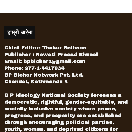
हाम्रो बारेमा
Chief Editor: Thakur Belbase
Publisher : Rewati Prasad Bhusal
Email:
bpbichar1@gmail.com
Phone: 977-1-4417934
BP Bichar Network Pvt. Ltd.
Chandol, Kathmandu-4
B P Ideology National Society foresees a
democratic, rightful, gender-equitable, and
socially inclusive society where peace,
progress, and prosperity are established
through encouraging political parties,
youth, women, and deprived citizens for