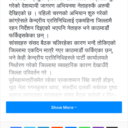
गरेको देशव्पायी जागरण अभियनमा नेताहरुकै अरुची
देखिएको छ । पहिलो चरणको अभियान शुरु गरेको
कांग्रेसले केन्द्रीय प्रतिनिधिलाई एकमहिना जिल्लामै
रहन निर्देशन दिइएको भएपनि नेताहरु भने काठमाडौं
फर्किइसकेका छन् ।
सांसदहरु संसद बैठक चलिरहेका कारण भन्दै तोकिएको
जिल्लामा एकदिन मात्रै गएर काठमाडौं फर्किएका छन्,
भने केही केन्द्रीय प्रतिनिधिहरुले पार्टी कार्यालयले
निर्धारण गरेको जिल्लामा व्यवहारिक कारण देखाउँदै
जिल्ला परिवर्तन गरे ।
पूर्वमहामन्त्रीसमेत रहेका प्रकाशमान सिंह मात्रै होइन,
युवा नेता गगनकुमार थापा, संसदीय दलकी सचेतक पुष्पा
भुसाल लगाएतका सांसदहरु संसद बैठक चलेको र प्रि–
बजेट छलफल भइरहेको कारण अभियानको उद्घाटन
Show More
समारोह सकाएर काठमाडौं फर्किसकेका छन् ।
कांग्रेस भन्छ– तोकिएअनुसार काम नभए कारवाही
जागरण अभियान घोषणा गर्ने समयमा कांग्रेसले पहिलो
LinkedIn
Reddit
Messenger
WhatsApp
Viber
Share via Email