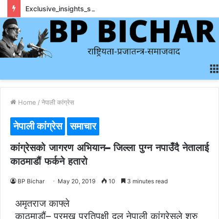
Exclusive_insights_surrounding_rainbet_empower_informed_crypto_wagering_decision
Home
/
नेपाली कांग्रेस
नेपाली कांग्रेस
समाचार
कांग्रेसको जागरण अभियान– जिल्ला पुग्न नपाउँदै नेतालाई
काठमाडौं फर्कने हतारो
BP Bichar
May 20, 2019
10
3 minutes read
अमृतराज काफ्ले
काठमाडौं– प्रमुख प्रतिपक्षी दल नेपाली कांग्रेसले शुरु