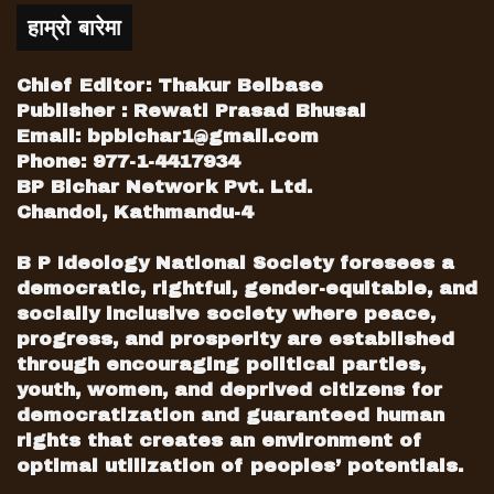
भएका छन्, भनिएअनुसार काम नभएको छ, तर पनि
हाम्रो बारेमा
जागरण अभियानले गति लिएको छ, विस्तारै यसले अझै
गति लिनेछ ।’
Chief Editor: Thakur Belbase
एकमहिना जिल्लामै रहेर स्थानीय कार्यकर्ताहरुसँग
Publisher : Rewati Prasad Bhusal
छलफल चलाउने बताएको कांग्रेसका केन्द्रीय
Email:
bpbichar1@gmail.com
प्रतिनिधिहरु काठमाडौँ फर्किएको समयमा प्रवक्ता शर्मा
Phone: 977-1-4417934
भन्छन्,‘हामीले निर्धारण गरेको कार्यक्रम एक महिनाका
BP Bichar Network Pvt. Ltd.
लागि हो, स्थानीय स्तरमा, क्षेत्रीय स्तरमा कार्यक्रमहरु
Chandol, Kathmandu-4
हुन्छन्, केही विषयगत कार्यक्रमहरु पनि हुन्छन्, जस्तो
B P Ideology National Society foresees a
भ्रष्टाचार लगाएतका कार्यक्रमहरु कसैले ३० दिनमा
democratic, rightful, gender-equitable, and
नसकेर ४र५ दिन अरु थप्न पनि सक्नुहन्छ, कतिपयले
socially inclusive society where peace,
२० दिनमै पनि सक्नुहोला । तर कुनै प्रतिनिधिले
progress, and prosperity are established
जिल्लामा गर्नुपर्ने काम पर्म लगाएजस्तो गरेर गर्नुभएको छ
through encouraging political parties,
भन्ने केन्द्रीय कार्यालयमा आयो भने प्रतिनिधिलाई
youth, women, and deprived citizens for
परिवर्तन गर्छ, फिर्ता गर्छ ।’
democratization and guaranteed human
तीन चरणको जागरण अभियान
rights that creates an environment of
कांग्रेसले पार्टी जागरण अभियानलाई तीन चरणमा
optimal utilization of peoples’ potentials.