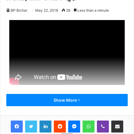
BP Bichar
May 22, 2018
28
Less than a minute
Show More
LinkedIn
Reddit
Messenger
WhatsApp
Viber
Share via Email
Print