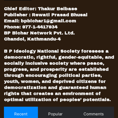
Chief Editor: Thakur Belbase
Publisher : Rewati Prasad Bhusal
Email:
bpbichar1@gmail.com
Phone: 977-1-4417934
BP Bichar Network Pvt. Ltd.
Chandol, Kathmandu-4
B P Ideology National Society foresees a
democratic, rightful, gender-equitable, and
socially inclusive society where peace,
progress, and prosperity are established
through encouraging political parties,
youth, women, and deprived citizens for
democratization and guaranteed human
rights that creates an environment of
optimal utilization of peoples’ potentials.
Recent
Popular
Comments