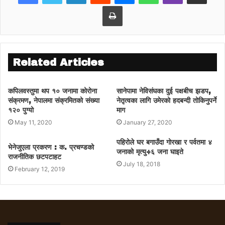
Print
Related Articles
कपिलवस्तुमा थप १० जनामा कोरोना
सानेपामा नेविसंघका दुई पक्षबीच झडप,
संक्रमण, नेपालमा संक्रमितको संख्या
नेतृत्वका लागि उमेरको हदबन्दी तोकिनुपर्ने
१२० पुग्यो
माग
May 11, 2020
January 27, 2020
पहिरोले घर बगाउँदा गोरखा र पर्वतमा ४
भेनेजुएला प्रकरण : क. प्रचण्डको
जनाको मृत्यु÷६ जना घाइते
राजनीतिक छटपटाहट
July 18, 2018
February 12, 2019