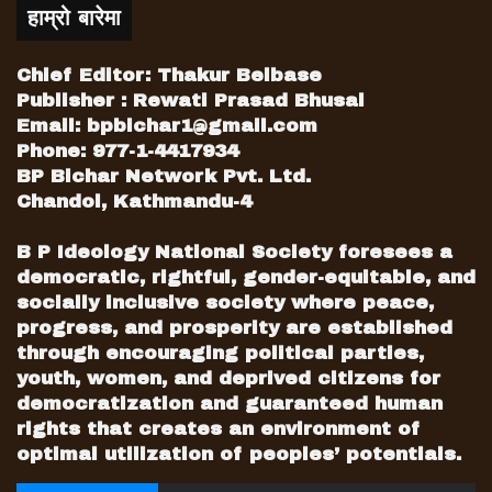
हाम्रो बारेमा
Chief Editor: Thakur Belbase
Publisher : Rewati Prasad Bhusal
Email:
bpbichar1@gmail.com
Phone: 977-1-4417934
BP Bichar Network Pvt. Ltd.
Chandol, Kathmandu-4
B P Ideology National Society foresees a
democratic, rightful, gender-equitable, and
socially inclusive society where peace,
progress, and prosperity are established
through encouraging political parties,
youth, women, and deprived citizens for
democratization and guaranteed human
rights that creates an environment of
optimal utilization of peoples’ potentials.