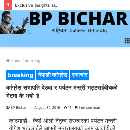
Exclusive_insights_surrounding_rainbet_empower_informed_crypto_wagering_decision
Home
/
breaking
breaking
नेपाली कांग्रेस
समाचार
कांग्रेस सभापति देउवा र पर्यटन मन्त्री भट्टराईबीचको
भेटमा के भयो ?
BP Bichar
August 31, 2019
11
1 minute read
काठमाडौं÷ केपी ओली नेतृत्व सरकारका पर्यटन मन्त्री
योगेश भट्टराईले आफ्नो मन्त्रालयको काम कार्वाहीको