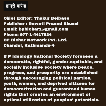
हाम्रो बारेमा
Chief Editor: Thakur Belbase
Publisher : Rewati Prasad Bhusal
Email:
bpbichar1@gmail.com
Phone: 977-1-4417934
BP Bichar Network Pvt. Ltd.
Chandol, Kathmandu-4
B P Ideology National Society foresees a
democratic, rightful, gender-equitable, and
socially inclusive society where peace,
progress, and prosperity are established
through encouraging political parties,
youth, women, and deprived citizens for
democratization and guaranteed human
rights that creates an environment of
optimal utilization of peoples’ potentials.