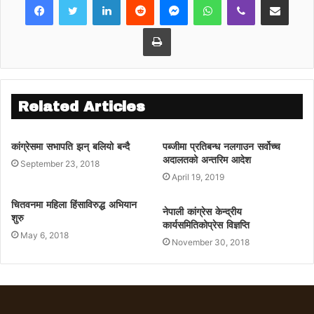
पार्टीमा पनि सकारात्मक रुपमा लिइएको छ ।
मन्त्री भट्टराईले भेटमा सभापति देउवाले दिएको सल्लाह
Print
र सुझावका लागि धन्यवाद दिएका छन्। ।
Related Articles
कांग्रेसमा सभापति झन् बलियो बन्दै
पब्जीमा प्रतिबन्ध नलगाउन सर्वोच्च
अदालतको अन्तरिम आदेश
September 23, 2018
April 19, 2019
चितवनमा महिला हिंसाविरुद्ध अभियान
नेपाली कांग्रेस केन्द्रीय
शुरु
कार्यसमितिकोप्रेस विज्ञप्ति
May 6, 2018
November 30, 2018