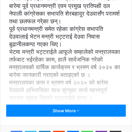
बारेमा पूर्व प्रधानमन्त्री एवम प्रमुख प्रतिपक्षी दल
नेपाली कांग्रेसका सभापति शेरबहादुर देउवासँग परामर्श
तथा छलफल गरे्का छन्।
पूर्व प्रधानमन्त्री समेत रहेका कांग्रेस सभापति
देउवालाई भेटन मन्त्री भट्टराई देउवा निवास
बुढानीलकण्ठ गएका थिए।
भेटमा मन्त्री भट्टराईले आफूले सम्हालेको मन्त्रालयका
तर्फबाट भईरहेका काम, हालै सार्वजनिक गरेको
मन्त्रालयको वार्षिक कार्यक्रम र भ्रमण वर्ष २०२० का
बारेमा जानकारी गराएको बताइएको छ ।
मन्त्रालयका काम र भ्रमण वर्ष २०२० को बारेमा
देउवाले अभिरुचिका साथ सुन्नुका साथै महत्त्वपूर्ण
सल्लाह सुझाव दिएको भट्टराईले बताए ।
सरकारका वहालवाला मन्त्री प्रतिपक्षी दलका नेतासँग
Show More
परामर्शका लागि पुग्ने विरलै हुने गरेको छ । मन्त्री
भट्टराईले कांग्रेस सभापति देउवासँग गरेको भेटघाट र
छलफललाई लिएर नेकपामा मात्र हैन प्रतिपक्षी कांग्रेस
LinkedIn
Reddit
Messenger
WhatsApp
Viber
Share via Email