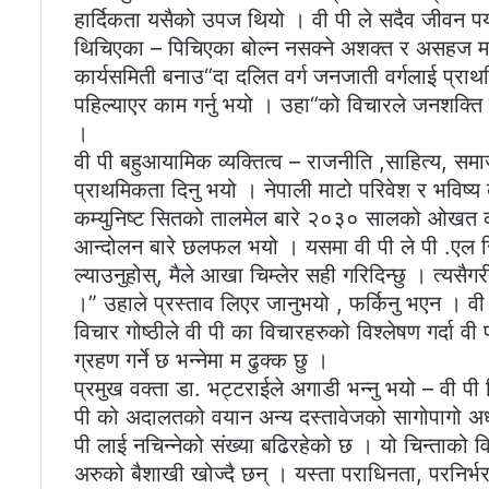
हार्दिकता यसैको उपज थियो । वी पी ले सदैव जीवन पर्य
थिचिएका – पिचिएका बोल्न नसक्ने अशक्त र असहज मान
कार्यसमिती बनाउ“दा दलित वर्ग जनजाती वर्गलाई प्राथ
पहिल्याएर काम गर्नु भयो । उहा“को विचारले जनशक्ति र 
।
वी पी बहुआयामिक व्यक्तित्व – राजनीति ,साहित्य, सम
प्राथमिकता दिनु भयो । नेपाली माटो परिवेश र भविष्य
कम्युनिष्ट सितको तालमेल बारे २०३० सालको ओखत काण
आन्दोलन बारे छलफल भयो । यसमा वी पी ले पी .एल सित
ल्याउनुहोस्, मैले आखा चिम्लेर सही गरिदिन्छु । त्यसै
।” उहाले प्रस्ताव लिएर जानुभयो , फर्किनु भएन । वी
विचार गोष्ठीले वी पी का विचारहरुको विश्लेषण गर्दा व
ग्रहण गर्ने छ भन्नेमा म ढुक्क छु ।
प्रमुख वक्ता डा. भट्टराईले अगाडी भन्नु भयो – वी प
पी को अदालतको वयान अन्य दस्तावेजको सागोपागो अध्य
पी लाई नचिन्नेको संख्या बढिरहेको छ । यो चिन्ताको वि
अरुको बैशाखी खोज्दै छन् । यस्ता पराधिनता, परनिर्भर