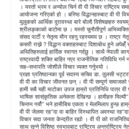
। यस्तो भ्रम र अन्योल चिर्न वी पी विचार राष्ट्रिय 
आयोजना गरिएको हो । बरिष्ठ विद्धानहरुबाट वी पी विचा
मुलुकको आर्थिक दुरावस्था बारे बोल्दै विशेषज्ञहरु स्वयम
श्रीलङ्काको बाटोमा छ । यस्तो चुनौतीपूर्ण अभिव्यक्त
संसद पार्टी र नेतृत्व मौन रहनु रहस्यमय छ । राष्ट्र न
कसरी राख्ने ? विद्धान वक्ताहरुबाट दिशाबोध हुने अपेक्ष्
अथितिहरुलाई हार्दिक स्वागत गर्दछु । साथै नेपाली काग्र
राष्ट्रवादी शक्ति बाहिर गएर राजनीतिक गतिविधि गर्न
सह–सभापति जोशीले विचार व्यक्त गर्नुभयो ।
प्रज्ञा प्रतिष्ठानका पूर्व सदस्य सचिव डा. तुलसी भट
वी पी का विचार जीवनत छन् । वी पी सम्पूर्ण समाजको प
हामी सबै यही माटोका उपज हाम्रो प्रतिनिधि पात्र वी
भाषिक सास्ंकृतिक अनेकता देखिन्छ । हामीहरु मिल्यौ“ 
चिन्तन गर्यौ“ भने हामीबिच एकता र मेलमिलाप हुन्छ हाम
वी पी जेलमा रह“दा वा बाहिर विस्थापित अवस्था रह“दा 
विचार सदा जनता केन्द्रीत रह्यो । वी पी को राजनितिक
साथ सुन्ने विशिष्ठ स्वभावबाट राष्ट्रिय अन्तर्राष्ट्र