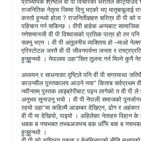
प्राध्यापक श्रेष्ठले वी पी विचारको धरातल कोट्याउदै
राजनितिक नेतृत्व जिम्मा दिनु भएको भए मातृबाबुलाई र
कस्तो हुन्थ्यो होला ? राजनितीज्ञहरु चरित्र वी पी को प
पहिचान गर्न सकिन्छ । वीपी बाहेक अन्यबाट सामाजिक
गणेशमानजी वी पी विश्वासको प्रतिक पात्र हो तर पन
सक्नु भएन । वी पी अतुलनीय व्यक्तित्व हो –माओ नेल
एरिस्टोटल जस्तै वी पी जीवनपर्यन्त जनता र राष्ट्रप्
हुनुहुन्थ्यो । नेपालमा उहा“सित तुलना गर्न मिल्ने कुनै ने
अध्ययन र साधनाका दृष्टिले पनि वी पी सगरमाथा जतिकै उ
काउन्सील पुस्तकालय आउने नया“ किताब सर्वप्रथम वी पी
नवीनतम् पुस्तक लाइब्रेरीबाट पढ्न लागेको त वी पी ले 
अनुभव सुनाउनु भयो । वी पी नेपाली समाजको पुनर्जागरणका 
रहयो उहा“मा कहिल्यै आडम्बर देखिएन, ढोग र अहंकार दे
वी पी मा देखियो, पाइयो । अहिलेका नेताहरु विहान के ब
धबक ब नचभबत तभबअजभच बक धभिि बक ब नचभब
हुनुहुन्थ्यो ।
वी पी को राष्ट्रिय एकता र मेलमिलापको नीति नआएको 