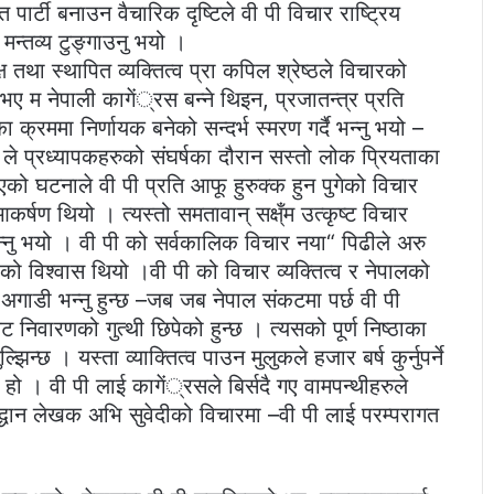
 पार्टी बनाउन वैचारिक दृष्टिले वी पी विचार राष्ट्रिय
्तव्य टुङ्गाउनु भयो ।
्ष तथा स्थापित व्यक्तित्व प्रा कपिल श्रेष्ठले विचारको
ो भए म नेपाली कागें्रस बन्ने थिइन, प्रजातन्त्र प्रति
्रममा निर्णायक बनेको सन्दर्भ स्मरण गर्दै भन्नु भयो –
ले प्रध्यापकहरुको संघर्षका दौरान सस्तो लोक प्रियताका
भएको घटनाले वी पी प्रति आफू हुरुक्क हुन पुगेको विचार
आकर्षण थियो । त्यस्तो समतावान् सक्ष्ँम उत्कृष्ट विचार
न्नु भयो । वी पी को सर्वकालिक विचार नया“ पिढीले अरु
्ठको विश्वास थियो ।वी पी को विचार व्यक्तित्व र नेपालको
्ठ अगाडी भन्नु हुन्छ –जब जब नेपाल संकटमा पर्छ वी पी
िवारणको गुत्थी छिपेको हुन्छ । त्यसको पूर्ण निष्ठाका
्छ । यस्ता व्याक्तित्व पाउन मुलुकले हजार बर्ष कुर्नुपर्ने
्ति हो । वी पी लाई कागें्रसले बिर्सदै गए वामपन्थीहरुले
 विद्धान लेखक अभि सुवेदीको विचारमा –वी पी लाई परम्परागत