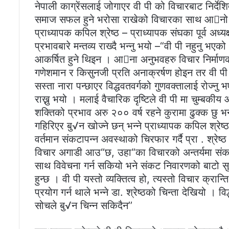
नेपाली काग्रेंसलाई जोगाएर वी पी को विचारबाट निर्देशित
समाज सफल हुने भरोसा राखेको विचारका साथ आनो मन
प्राध्यापक कपिल श्रेष्ठ – प्राध्यापक संघका पूर्व अध्यक
प्रभावबारे मन्तव्य राख्दै भन्नु भयो –“वी पी नहुनु भएक
आकर्षित हुने थिइन । आना अनुभवहरु विचार निर्माणका क
गणेशमान र किसुनजी प्रति अनाक्रर्षण होइन तर वी पी 
सस्ता नारा पन्छाएर विद्धवतवर्गको गुणवक्तालाई रोज्नु 
राख्नु भयो । मलाई वैचारिक दृष्टिले वी पी मा चुम्बकीय 
शक्तिको प्रभाव अरु २०० वर्ष रहने कुरामा ढुक्क छु भ
गहिरिएर बु√न खोज्ने छन् भन्ने प्राध्यापक कपिल श्रेष
वर्तमान संकटापन्न अवस्थाको चिरफार गर्दै प्रा . श्रेष
विचार अगाडी आउ“छ, उहा“का विचारको अन्तर्यमा संकट न
साथ विवेचना गर्न सकियो भने संकट निवारणको बाटो सुल्झिन
हुन्छ । वी पी यस्तो व्यक्तित्व हो, त्यस्तो विचार क्रान
प्रयोग गर्न थाले भन्ने डा. श्रेष्ठको चिन्ता देखियो ।
सोचले बु√न चिन्न सकिदैन’’