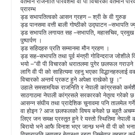
वर्तमान राजनीति परिवेशमा वी पी विचारको वर्तमान परि
प्रारम्भ
ड्ड सभापतित्वको आसन ग्रहण – श्री के वी गुरुङ
ड्ड पानसमा वत्ती बाली गोष्ठीको उद्घाटन –सभापति ज्यूद
ड्ड सभापति लगायत सह –सभापति, महासचिव, प्रमुख अति
पुष्पार्पण ।
ड्ड सहिदहरु प्रति सम्मानमा मौन ग्रहण ।
ड्ड सह–सभापति तथा पूर्व मंन्त्री गोविन्दराज जोशीले व
भयो –“वी पी विचारको धरातलमा पुगेर छलफल गराउने 
लागि वी पी को साहित्यमा रहनु भएका विद्धानहरुलाई 
विचारको अन्तर्य प्रकट हुने अपेक्षा राखेको छु ।”
उहाले समसामयिक राजनिति र नेपाली कांग्रसको कर्मशैली
साठगाठमा नेपाली कांग्रसले सरकारको नेतृत्व गरेको छ
आसन्न संघीय तथा प्रादेशिक चुनावमा पनि तालमेल गर्न
वा होइन ? आज छलफलको विषय बनेको छ बहुतै अचम्मक
लिएर जन समक्ष प्रस्तुत हुने रे यस्तो स्थितिमा नेप
बिरायो भने आफै विनाश भएर जान्छ भन्ने वी पी को भना
विचारप्रति लगातार बेवास्था रहदा जिम्मेवार तहबाट कुन