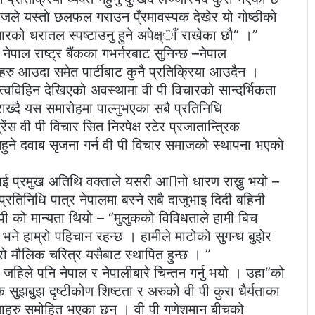
समाजले यस्तो छलफल गराउन प्ँरमावस्पक देखेर यो गोष्ठीको
रको धरातल स्पष्टाउनु हुने अपेक्ष्ाँ राखेका छौ“ ।”
् नेपाल राष्ट्र बैंकका गभर्नरबाट सुनिन्छ –नेपाल
िहरु आउदा समेत पार्टीबाट कुनै प्रतिक्रिया आउदैन ।
ेतृत्वविहिन देखिएको अवस्थामा वी पी विचारको सान्दर्भिकता
ँँ राख्दै यस समारोहमा पाल्नुभएका सबै प्रतिनिधि
ेंस वी पी विचार सित निरपेक्ष रटेर प्रजातान्त्रिक
 नहुने दवाब सृजना गर्न वी पी विचार समाजको स्थापना भएको
्टराई प्रमुख अतिथि वक्ताले यसरी आनो धारण राख्नु भयो –
्रतिनिधि पात्र नेपालमा बस्ने सबै दाजुभाइ दिदी बहिनी
 पी को मान्यता थियो – “मुलुकको विविधताले हामी बिच
भने हाम्रो पहिचान रहन्छ । हामीले माटोको सुगन्ध बुझेर
्रो मौलिक चरित्र यसैबाट स्थापित हुन्छ । ”
जहिले पनि नेपाल र नेपालीबारे चिन्तन गर्नु भयो । उहा“को
 सुझबुझ दृष्टीकोण शिष्टता र अरुको वी पी कुरा धैर्यताका
िय नेताहरु समोहित भएका छन् । वी पी गणेशमान बीचको