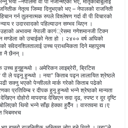
 भन्नु भयो –नेपालमा वी पी नजन्मिएको भए, मातृकाबाबुलाई
ाजनितीक नेतृत्व जिम्मा दिनुभएको भए – नेपालको राजनिती
हिचान गर्न तुलनात्मक रुपले विश्लेषण गर्दा वी पी विचारको
 न्याय र उदारवादको पहिल्याउन सम्भव थिएन ।
ि उहाको अभावमा नेपाली कागं्रेसमा गणेशमानजी टिक्न
्शन मण्डेला को उचाईको नेता हो । २४०० वर्ष अघिको
रतिको संवेदनशिलतालाई उच्च प्राथमिकता दिने महापुरुष
ता नै छैनन् ।
च्च हुनुहुन्थ्यो । अमेरिकन लाइब्रेरी, ब्रिटिस
 ले पढ्नु हुन्थ्यो । नया“ किताब पढ्न लालायित श्रेष्ठले
पढी सक्नु भएको पेन्सीलले मार्क गरेको किताब पढेको
प्रतिविम्ब र दीपक हुनु हुन्थ्यो भन्ने श्रेष्ठको मान्यता
खिएन दोहोरो मापदण्ड देखिएन सदा दृढ, स्पष्ट र दुर दृष्टि
ोलिएको थियो भन्ने साँझ हेक्का हुदैँन । वास्तवमा द्य।ए
त भिबमभच
भए हाम्रो राजनितीक अस्तित्व लोप हुने थियो । उहा“ले