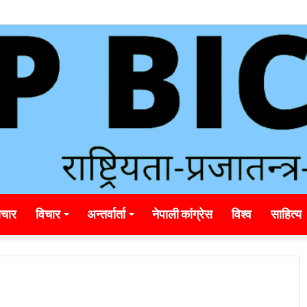
ding_rainbet_empower_informed_crypto_wagering_decision
चार
विचार
अन्तर्वार्ता
नेपाली कांग्रेस
विश्व
साहित्य