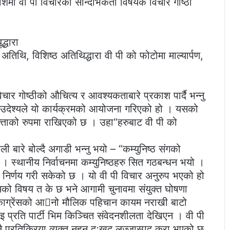
वेशमा वी पी विचारको सान्दर्भिकता विषयक विचार गोष्ठी
्धारा
थि, विशिष्ठ अतिथिद्धारा वी पी को फोटोमा माल्यार्पण,
िचार गोष्ठीको औचित्य र आवश्यकताबारे प्रकाश पार्दै भन्नु
उदेश्यले यो कार्यक्रमको आयोजना गरिएको हो । यसको
वक्ताको रुपमा राखिएको छ । उहा“हरुबाट वी पी को
 बारे बोल्दै अगाडी भन्नु भयो – “कम्युनिष्ठ संगको
 । स्थानीय निर्वाचनमा कम्युनिष्ठहरु सित गठबन्धन भयो ।
े निर्णय गरी सकेको छ । यो वी पी विचार अनुरुप भएको हो
ो विषय त के छ भने आगामी चुनावमा संयुक्त घोषणा
ाली काग्रेंसको आनो मौलिक पहिचान कायम नराखी बाटो
इ प्रति पार्टी भिम किञ्चित संवेदनशीलता देखिएन । वी पी
ै प्रतिक्रिया व्यक्त नहुनु दुःखद लज्जास्पद कुरा भएको छ