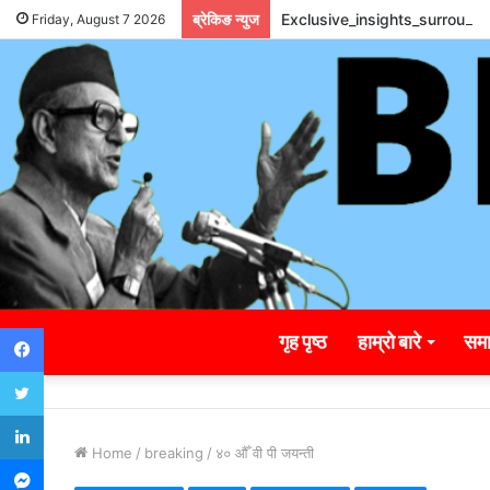
ब्रेकिङ न्युज
Exclusive_insights_surroun
Friday, August 7 2026
Facebook
गृह पृष्ठ
हाम्रो बारे
समा
Twitter
LinkedIn
Home
/
breaking
/
४० औँ वी पी जयन्ती
Messenger