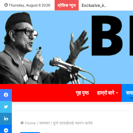
ब्रेकिङ न्युज
Exclusive_insights_surro
Thursday, August 6 2026
Facebook
गृह पृष्ठ
हाम्रो बारे
समा
Twitter
LinkedIn
Home
/
समाचार
/
दुर्गा प्रसाईलाई पक्रन आदेश
Messenger