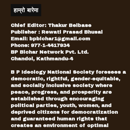
हाम्रो बारेमा
Chief Editor: Thakur Belbase
Publisher : Rewati Prasad Bhusal
Email:
bpbichar1@gmail.com
Phone: 977-1-4417934
BP Bichar Network Pvt. Ltd.
Chandol, Kathmandu-4
B P Ideology National Society foresees a
democratic, rightful, gender-equitable,
and socially inclusive society where
peace, progress, and prosperity are
established through encouraging
political parties, youth, women, and
deprived citizens for democratization
and guaranteed human rights that
creates an environment of optimal