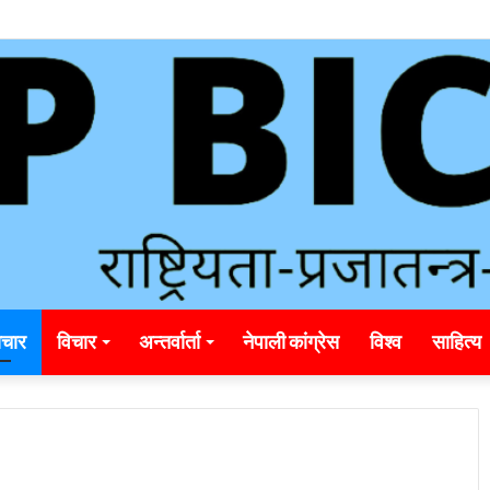
unding_rainbet_empower_informed_crypto_wagering_decision
चार
विचार
अन्तर्वार्ता
नेपाली कांग्रेस
विश्व
साहित्य