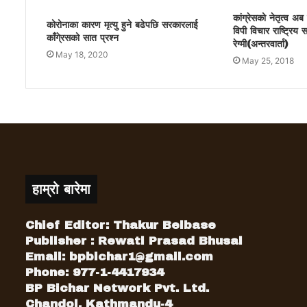
कांग्रेसको नेतृत्व अब 
कोरोनाका कारण मृत्यु हुने बढेपछि सरकारलाई
विपी विचार राष्ट्रिय
काँगे्रसको सात प्रश्न
रेग्मी(अन्तरवार्ता)
May 18, 2020
May 25, 2018
हाम्रो बारेमा
Chief Editor: Thakur Belbase
Publisher : Rewati Prasad Bhusal
Email:
bpbichar1@gmail.com
Phone: 977-1-4417934
BP Bichar Network Pvt. Ltd.
Chandol, Kathmandu-4