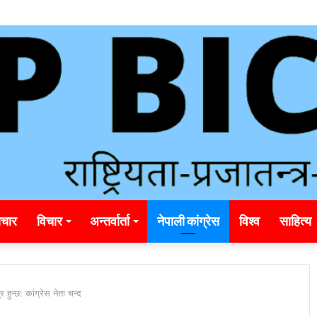
unding_rainbet_empower_informed_crypto_wagering_decision
चार
विचार
अन्तर्वार्ता
नेपाली कांग्रेस
विश्व
साहित्य
 हुन्छ: कांग्रेस नेता चन्द