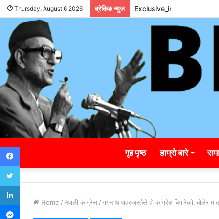
ब्रेकिङ न्युज
Exclusive_insights_surro
Thursday, August 6 2026
Facebook
गृह पृष्ठ
हाम्रो बारे
समा
Twitter
LinkedIn
Home
/
नेपाली कांग्रेस
/
गगन थापाहरुजस्तैले हो कांग्रेस बिगारेको, बोलेर मात्र
Messenger