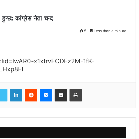
हुन्छ: कांग्रेस नेता चन्द
5
Less than a minute
lid=IwAR0-x1xtrvECDEz2M-1fK-
LHxp8FI
LinkedIn
Reddit
Messenger
Share via Email
Print