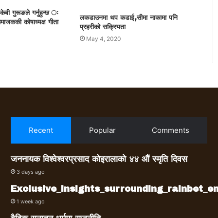
केबी गुरूङले गर्नुहुन्छ ः
लकडाउनमा थप कडाई,सीमा नाकामा पनि
 समाजककी कोषाध्यक्ष गीता
प्रहरीको सक्रियता
May 4, 2020
Recent
Popular
Comments
जननायक विश्वेश्वरप्रसाद कोइरालाको ४४ औं स्मृति दिवस
3 days ago
Exclusive_insights_surrounding_rainbet_
1 week ago