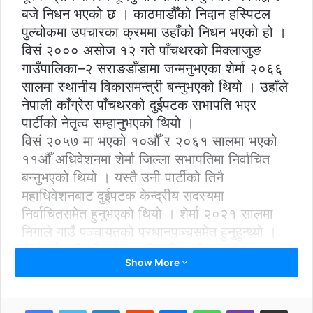
बजे निधन भएको छ । काठमाडौँको निदान हस्पिटल
पुल्चोकमा उपचारका क्रममा उहाँको निधन भएको हो ।
विसं २००० असोज १२ गते पाँचथरको मिक्लाजुङ
गाउँपालिका–२ सराङडाँडामा जन्मनुभएका शेर्मा २०६६
सालमा स्थानीय विकासमन्त्री बन्नुभएको थियो । उहाँले
नेपाली काँग्रेस पाँचथरको दुईपटक सभापति भएर
पार्टीको नेतृत्व सम्हानुभएको थियो ।
विसं २०५७ मा भएको १०औँ र २०६१ सालमा भएको
११औँ अधिवेशनमा शेर्मा जिल्ला सभापतिमा निर्वाचित
बन्नुभएको थियो । यस्तै उनी पार्टीको तिनै
महाधिवेशनबाट दुईपटक केन्द्रीय सदस्यमा
निर्वाचितसमेत हुनुभएको थियो । शेर्मा २०२१ सालमा
निगाले गाउँ पञ्चायतको प्रधानपञ्चसमेत हुनुहुन्थ्यो ।
शेर्मा दुई श्रीमतीमध्ये कान्छी जनिमायाँ मगरको साथमा
Show More
काठमाडौँ बस्दै आउनुभएको थियो । उहाँका दुई छोरा र
पाँच छोरीहरु रहेका छन् ।
२०४२ को सत्याग्रहमा काठमाडौँमा पक्राउ परी झापा
LinkedIn
Reddit
Messenger
WhatsApp
Viber
Share via Email