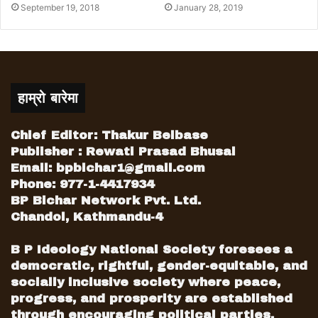
थियो । उहाँको निधनबाट पार्टीले एक निष्ठावान
September 19, 2018
January 28, 2019
नेतृत्वलाई गुमाएको छ र पार्टीलाई अपूरणीय क्षति पुगेको
छ । उहाँको निधनप्रति पार्टी र मेरो व्यक्तिगत तर्फबाट
गहिरो दुःख व्यक्त गर्दछौैँ । साथै, उहाँका शोक सन्तप्त
परिवारजनप्रति हार्दिक समवेदना प्रकट गर्दछौैँ ।
हाम्रो बारेमा
Chief Editor: Thakur Belbase
Publisher : Rewati Prasad Bhusal
Email:
bpbichar1@gmail.com
Phone: 977-1-4417934
BP Bichar Network Pvt. Ltd.
Chandol, Kathmandu-4
B P Ideology National Society foresees a
democratic, rightful, gender-equitable, and
socially inclusive society where peace,
progress, and prosperity are established
through encouraging political parties,