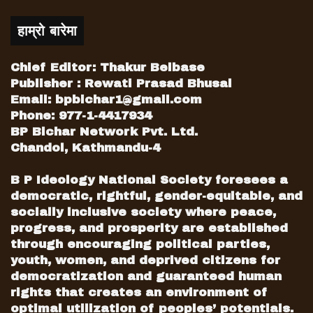
हाम्रो बारेमा
Chief Editor: Thakur Belbase
Publisher : Rewati Prasad Bhusal
Email:
bpbichar1@gmail.com
Phone: 977-1-4417934
BP Bichar Network Pvt. Ltd.
Chandol, Kathmandu-4
B P Ideology National Society foresees a
democratic, rightful, gender-equitable, and
socially inclusive society where peace,
progress, and prosperity are established
through encouraging political parties,
youth, women, and deprived citizens for
democratization and guaranteed human
rights that creates an environment of
optimal utilization of peoples’ potentials.