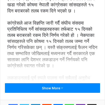
खडा गरेको कोषमा नेपाली कांग्रेसका सांसदहरुले १५
दिन बराबरको तलब रकम दिने भएको छ ।
कांग्रेसले आज विज्ञप्ति जारी गर्दै संघीय संसदमा
प्रतिनिधित्व गर्ने सांसदहरुहरुका तर्फबाट १५ दिनको
तलब बराबरको रकम दिने निर्णय गरेको हो । नेकपाका
सांसदहरुले पनि कोषमा १५ दिनको तलब जम्मा गर्ने
निर्णय गरिसकेका छन् । यस्तै संक्रमणलाई फैलन नदिन
तथा सम्भावित जोखिमलाई मध्यनजर गर्दै सरकारले एक
साताका लागि देशभर लकडाउन गर्ने निर्णयको पनि
कांग्रेसले स्वागत गरेको छ ।
लकडाउनलाई पूर्ण रुपले पालना गर्न सबैलाई अनुरोध
समेत गरेको छ । लक डाउनको अवस्थामा दैनिक श्रम
Show More
गर्दै जीवन निर्वाह गर्ने श्रमिकहरुलाई जीवनयापन गर्न
कठिनाइ हुने भएको हुँदा श्रमिकहरुलाई सहजरुपमा
खाद्यान्न उपलब्ध गराउन पनि सरकारसँग आग्रह गरेको
LinkedIn
Reddit
Messenger
WhatsApp
Viber
Share via Email