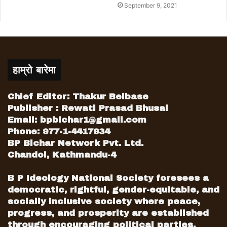
September 9, 2021
हाम्रो बारेमा
Chief Editor: Thakur Belbase
Publisher : Rewati Prasad Bhusal
Email:
bpbichar1@gmail.com
Phone: 977-1-4417934
BP Bichar Network Pvt. Ltd.
Chandol, Kathmandu-4
B P Ideology National Society foresees a
democratic, rightful, gender-equitable, and
socially inclusive society where peace,
progress, and prosperity are established
through encouraging political parties,