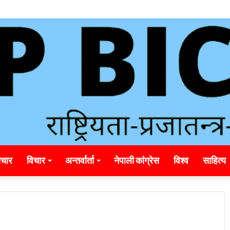
rounding_rainbet_empower_informed_crypto_wagering_decision
चार
विचार
अन्तर्वार्ता
नेपाली कांग्रेस
विश्व
साहित्य