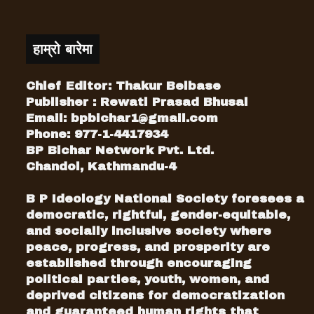
हाम्रो बारेमा
Chief Editor: Thakur Belbase
Publisher : Rewati Prasad Bhusal
Email:
bpbichar1@gmail.com
Phone: 977-1-4417934
BP Bichar Network Pvt. Ltd.
Chandol, Kathmandu-4
B P Ideology National Society foresees a
democratic, rightful, gender-equitable,
and socially inclusive society where
peace, progress, and prosperity are
established through encouraging
political parties, youth, women, and
deprived citizens for democratization
and guaranteed human rights that