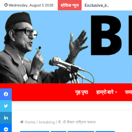
ब्रेकिङ न्युज
Exclusive_insights_sur
Wednesday, August 5 2026
Facebook
गृह पृष्ठ
हाम्रो बारे
समा
Twitter
LinkedIn
Home
/
breaking
/
वी .पी विचार राष्ट्रिय समाज
Messenger