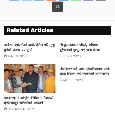
सुविधा सम्बन्धमा व्यवस्था गर्न बनेको विधेयक,
Print
प्रदेशसभा सचिवालय सम्बन्धमा व्यवस्था गर्न
बनेको विधेयक, मुख्य न्यायाधिवक्ताको काम,
कर्तव्य र अधिकार तथा सेवा शर्त सम्बन्धमा
व्यवस्था गर्न बनेको विधेयक र प्रदेशको
Related Articles
अन्तरिक सार्वजनिक खरिद कार्यविधि गर्ने
बनेको विधेयकलगायतका नमूना कानून
अविरल बर्षापछिको बाढीपहिरोमा परि मृत्यु
सिन्धुपाल्चोकमा पहिरो, कम्तिमा
प्रदेशसभामा पठाइएको हो।
हुनेको संख्या ८८ पुग्यो
दुईजनाको मृत्यु, १९ जना बेपत्ता
July 18, 2019
July 9, 2020
उपसचिव होमबहादुर केसीले प्रदेशसभा
सञ्चालनका लागि ती अत्यावश्यक नमूना कानून
विद्यार्थीहरुलाई उच्च प्राथमिकतामा राखेर
पठाइसकेको र अन्य कानून एक महिनाभित्र
राहत वितरण गर्न सरकारको ध्यानाकर्षण
पठाइने जानकारी गराए। उनका अनुसार
April 10, 2020
प्रदेशसभा सञ्चालनका लागि २२ वटा कानून
आवश्यक पर्छ। पठाइएका नमूना कानून
मकवानपुरमा कांग्रेस वीपीका उम्मेदवारले
प्रदेशसभाले हुवहु वा परिमार्जन गरेर संसद्बाट
ईन्द्रबहादुर बानियाँलाई सघाउने
पास गरेर लागू गर्ने छन्।
November 6, 2022