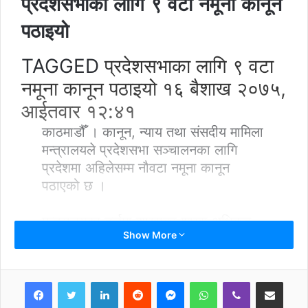
प्रदेशसभाका लागि ९ वटा नमूना कानून
पठाइयो
TAGGED
प्रदेशसभाका लागि ९ वटा
नमूना कानून पठाइयो
१६ बैशाख २०७५,
आईतवार १२:४१
काठमाडौँ । कानून, न्याय तथा संसदीय मामिला
मन्त्रालयले प्रदेशसभा सञ्चालनका लागि
प्रदेशमा अहिलेसम्म नौवटा नमूना कानून
पठाएको छ ।
मन्त्रालयका तर्जुमा शाखाका शाखा अधिकृत
Show More
प्रकाश न्यौपानका अनुसार मुख्यमन्त्री र
मन्त्रीको पारिश्रमिक तथा सुविधा सम्बन्धमा
व्यवस्था गर्न बनेको विधेयक, प्रदेशसभाका
LinkedIn
Reddit
Messenger
WhatsApp
Viber
Share via Email
पदाधिकारी तथा सदस्यको पारिश्रमिक तथा