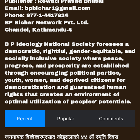
Publisher : Rewati Prasad Bhusal
Email:
bpbichar1@gmail.com
Phone: 977-1-4417934
BP Bichar Network Pvt. Ltd.
Chandol, Kathmandu-4
B P Ideology National Society foresees a
democratic, rightful, gender-equitable, and
socially inclusive society where peace,
progress, and prosperity are established
through encouraging political parties,
youth, women, and deprived citizens for
democratization and guaranteed human
rights that creates an environment of
optimal utilization of peoples’ potentials.
Recent
Popular
Comments
जननायक विश्वेश्वरप्रसाद कोइरालाको ४४ औं स्मृति दिवस