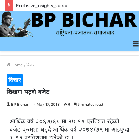
Exclusive_insights_surrounding_rainbet_empower_informed_crypto_wagering_decision
Home
/
विचार
विचार
शिक्षामा घट्दो बजेट
BP Bichar
May 17, 2018
6
5 minutes read
आर्थिक वर्ष २०६७/६८ मा १७.११ प्रतिशत रहेको
बजेट क्रमश: घट्दै आर्थिक वर्ष २०७४/७५ मा आइपुग्दा
९.९१ प्रतिशतमा झरेको छ ।