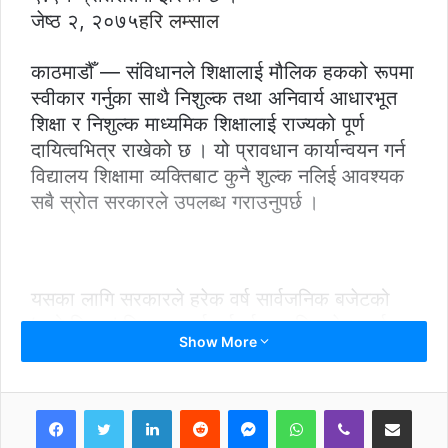
जेष्ठ २, २०७५
हरि लम्साल
काठमाडौँ — संविधानले शिक्षालाई मौलिक हकको रूपमा
स्वीकार गर्नुका साथै निशुल्क तथा अनिवार्य आधारभूत
शिक्षा र निशुल्क माध्यमिक शिक्षालाई राज्यको पूर्ण
दायित्वभित्र राखेको छ । यो प्रावधान कार्यान्वयन गर्न
विद्यालय शिक्षामा व्यक्तिबाट कुनै शुल्क नलिई आवश्यक
सबै स्रोत सरकारले उपलब्ध गराउनुपर्छ ।
यसका लागि सरकारले हरेक वर्ष सार्वजनिक बजेटको
‘ठूलो हिस्सा’ शिक्षामा खर्च गर्नुपर्छ । कति बजेट खर्च
Show More
गरेमा त्यसलाई ‘ठूलो हिस्सा’ मान्ने भन्नेमा विभिन्न मत
हुन सक्छन् । तर अन्तर्राष्ट्रिय स्तरमा स्वीकार गरिएको
मानक बमोजिम हरेक मुलुकले शिक्षामा आफ्नो कुल
LinkedIn
Reddit
Messenger
WhatsApp
Viber
Share via Email
गार्हस्थ उत्पादनको ४–६ प्रतिशत वा सार्वजनिक