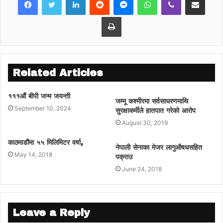
भएको छ । बेत्रावती कालिकास्थान धुन्चे हुँदै
स्याफ्रुबेसी जोड्ने सडक भन्दा यो सडक २५
Print
किलोमिटर छोटो छ ।
बेत्रावती कालिकास्थान धुन्चे हुँदै स्याफ्रुबेसी पुग्न ५४
किलोमिटरको सडक पार गर्नुपर्छ ।
Related Articles
१११औं बीपी जन्म जयन्ती
जम्मू कश्मीरमा सर्वसाधरणमाथि
September 10, 2024
सुरक्षाकर्मीले हातपात गरेको आरोप
August 30, 2019
काठमाडौंमा ५५ मिलिमिटर वर्षा,
नेपाली सेनाका मेजर लागुऔषधसहित
May 14, 2018
पक्राउ
June 24, 2018
Leave a Reply