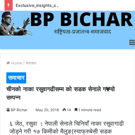
Exclusive_insights_surrounding_rainbet_empower_informed_crypto_wagering_decision
Home
/
समाचार
समाचार
चीनको नाका रसुवागढीसम्म को सडक सेनाले ग¥यो
सम्पन्न
BP Bichar
May 20, 2018
14
1 minute read
६ जेठ, रसुवा । नेपाली सेनाले चिनियाँ नाका रसुवागाढी
जोड्ने गरी १७ किमीको मैलुङ(स्याफ्रुबेसी सडक