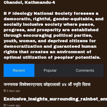
Chandol, Kathmandu-4
B P Ideology National Society foresees a
democratic, rightful, gender-equitable, and
socially inclusive society where peace,
progress, and prosperity are established
through encouraging political parties,
youth, women, and deprived citizens for
democratization and guaranteed human
rights that creates an environment of
optimal utilization of peoples’ potentials.
Recent
Popular
Comments
जननायक विश्वेश्वरप्रसाद कोइरालाको ४४ औं स्मृति दिवस
3 days ago
Exclusive_insights_surrounding_rainbet_
1 week ago