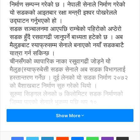
निर्माण सम्पन्न गरेको छ । नेपाली सेनाले निर्माण गरेको
यो सडकको आइतबार रक्षा मन्त्री इश्वर पोखरेलले
उद्घाटन गर्नुभएको हो ।
सडक सञ्चालनमा आएपछि राम्चेको पहिरोको अप्ठेरो
सडक हुँदै रसवागढी जानुपर्ने बाध्यता हटेको छ । अब
मैलुङबाट स्याफ्रुसम्म सेनाले बनाएको नयाँ सडकबाटै
यात्रा गर्न सकिन्छ ।
चीनसँगको व्यापारिक नाका रसुवागढी जोड्ने यो
मैलुङ(स्याफ्रुबेसी सडक सेनाले अब सडक विभागलाई
हस्तान्तरण गर्नेछ । दुई लेनको यो सडक निर्माण २०७२
को बैशाखबाट निर्माण सुरु गरेको थियो ।
सुरुमा सिङ्गल लेनको ७ किलोमिटर सडक निर्माणको
जिम्मा पाएको सेनाले भूकम्प पछि थप १०
किलोमिटरसहित दुई लेनको सडक निर्माण गर्ने जिम्मेवारी
Show More
पाएको थियो ।
नेपाली सेनाका अनुसार मैलुङ(स्याफ्रुबेसी सडक
निर्माणका लागि ७० करोड ६९ लाख ९० हजार खर्च
LinkedIn
Reddit
Messenger
WhatsApp
Viber
Share via Email