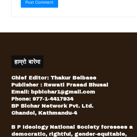
हाम्रो बारेमा
Chief Editor: Thakur Belbase
Publisher : Rewati Prasad Bhusal
Email:
bpbichar1@gmail.com
Phone: 977-1-4417934
BP Bichar Network Pvt. Ltd.
Chandol, Kathmandu-4
B P Ideology National Society foresees a
democratic, rightful, gender-equitable,