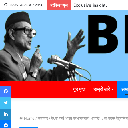
ब्रेकिङ न्युज
Exclusive_insights_surroun
Friday, August 7 2026
Facebook
गृह पृष्ठ
हाम्रो बारे
समा
Twitter
LinkedIn
Home
/
समाचार
/
के.पी शर्मा ओली प्रधानमन्त्री भएपछि ५ औ पटक पेट्रोलिय पदा
Messenger