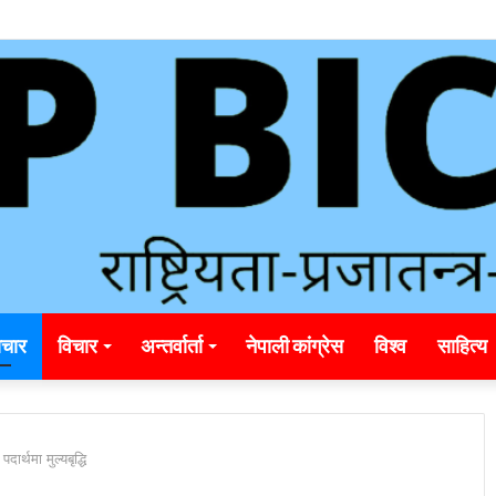
ding_rainbet_empower_informed_crypto_wagering_decision
चार
विचार
अन्तर्वार्ता
नेपाली कांग्रेस
विश्व
साहित्य
र्थमा मुल्यबृद्धि