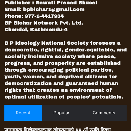
गलत मार्गमा हिडिरहेको छ यही मार्गमा अघि बढी राखेमा
Publisher : Rewati Prasad Bhusal
गठबन्धनको काँग्रेस उम्मेदवारलाई परित्याग गरी
Email:
bpbichar1@gmail.com
स्वतन्त्र अभियानका लोकतान्त्रिक उम्मेद्धारलाई आगामी
Phone: 977-1-4417934
प्रदेश तथा संघीय निर्वाचनमा उठाउने र जिताउने
BP Bichar Network Pvt. Ltd.
Chandol, Kathmandu-4
प्रतिबद्धता व्यक्त गरेका थिए ।
B P Ideology National Society foresees a
पूर्वमन्त्री जोशीद्धारा शोकाकुल विष्ट, पन्थ र लामा
democratic, rightful, gender-equitable, and
परिवारसंग भेटघाट, समवेदना प्रकट
socially inclusive society where peace,
दमौली । नेपाली काँग्रेसका पूर्व सहमहामन्त्री तथा
progress, and prosperity are established
पूर्वगृहमन्त्री गोविन्दराज जोशीले शोकमा परेका भानु
through encouraging political parties,
नगरपालिका–५ निवासी विष्ट परिवारलाई भेटघाट गर्नु
youth, women, and deprived citizens for
भएको छ । शुक्रबार पूर्वमन्त्री जोशीले साउन १८ गते
democratization and guaranteed human
rights that creates an environment of
निधन हुनु भएका चेतबहादुर विष्टको परिवासँग भेटघाट
optimal utilization of peoples’ potentials.
गर्नु भएको हो ।
विष्टको आफ्नै निवासमा ७५ वर्षको उमेरमा निधन भएको
Recent
Popular
Comments
थियो । नेपाली काँग्रेसका क्रियाशिल सदस्य तथा
साविक वरभञ्ज्याङ गाविस–४ का पूर्व वडा सदस्य
विष्टको निधनले अपुरणीय क्षती भएको जोशीले उल्लेख
जननायक विश्वेश्वरप्रसाद कोइरालाको ४४ औं स्मृति दिवस