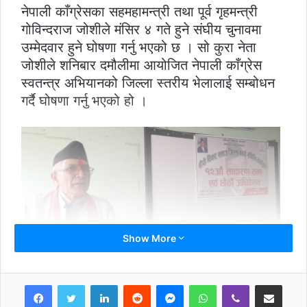
नेपाली काँग्रेसका सहमहामन्त्री तथा पूर्व गृहमन्त्री
गोविन्दराज जोशीले मंसिर ४ गते हुने संघीय चुनावमा
उम्मेदवार हुने घोषणा गर्नु भएको छ । सो कुरा नेता
जोशीले शनिबार दमौलीमा आयोजित नेपाली काँग्रेस
स्वतन्त्र अभियानको जिल्ला स्तरीय भेलालाई सम्बोधन
गर्दै घोषणा गर्नु भएको हो ।
Show More
स्थानीय तहको निर्वाचनमा आफ्नो स्वतन्त्र समुहले
LinkedIn
Reddit
Messenger
WhatsApp
Viber
Share via Email
प्राप्त गरेको मतले नै आफूले चुनाव जिप्ने जोशीको दाबी