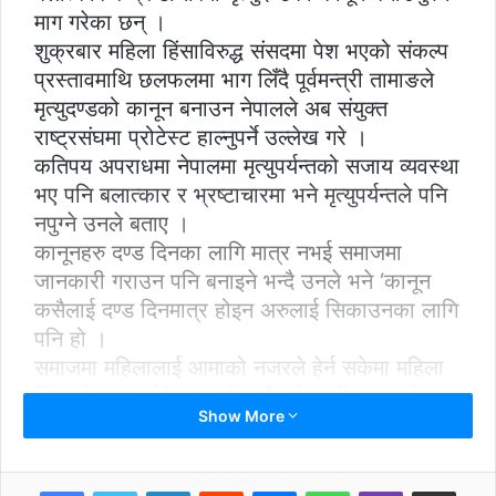
माग गरेका छन् ।
शुक्रबार महिला हिंसाविरुद्ध संसदमा पेश भएको संकल्प
प्रस्तावमाथि छलफलमा भाग लिँदै पूर्वमन्त्री तामाङले
मृत्युदण्डको कानून बनाउन नेपालले अब संयुक्त
राष्ट्रसंघमा प्रोटेस्ट हाल्नुपर्ने उल्लेख गरे ।
कतिपय अपराधमा नेपालमा मृत्युपर्यन्तको सजाय व्यवस्था
भए पनि बलात्कार र भ्रष्टाचारमा भने मृत्युपर्यन्तले पनि
नपुग्ने उनले बताए ।
कानूनहरु दण्ड दिनका लागि मात्र नभई समाजमा
जानकारी गराउन पनि बनाइने भन्दै उनले भने ‘कानून
कसैलाई दण्ड दिनमात्र होइन अरुलाई सिकाउनका लागि
पनि हो ।
समाजमा महिलालाई आमाको नजरले हेर्न सकेमा महिला
हिंसाको घटना धेरै कम हुने भन्दै पूर्वमन्त्री तामाङले
Show More
महिलालाई हेर्ने समाजको विकृत मनस्थितिका कारण पनि
समस्या भएको जिकिर गरे ।
LinkedIn
Reddit
Messenger
WhatsApp
Viber
Share via Email