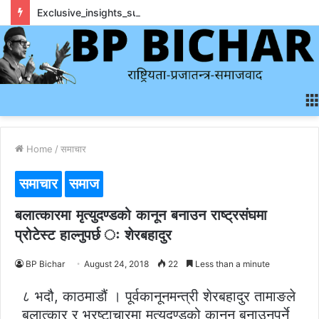
Exclusive_insights_surrounding_rainbet_empower_informed_crypto_wagering_decision
Home
/
समाचार
समाचार
समाज
बलात्कारमा मृत्युदण्डको कानून बनाउन राष्ट्रसंघमा
प्रोटेस्ट हाल्नुपर्छ ः शेरबहादुर
BP Bichar
August 24, 2018
22
Less than a minute
८ भदौ, काठमाडौं । पूर्वकानूनमन्त्री शेरबहादुर तामाङले
बलात्कार र भ्रष्टाचारमा मृत्युदण्डको कानून बनाउनुपर्ने