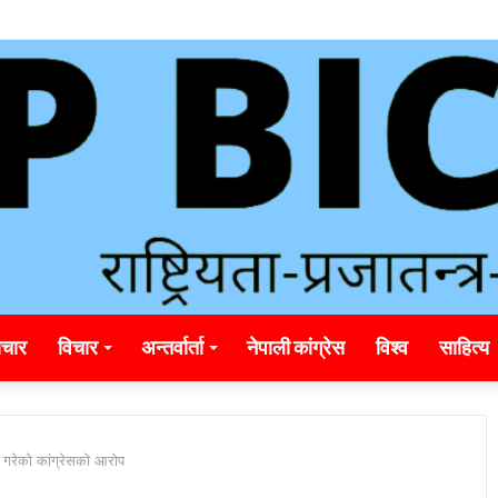
unding_rainbet_empower_informed_crypto_wagering_decision
चार
विचार
अन्तर्वार्ता
नेपाली कांग्रेस
विश्व
साहित्य
गरेको कांग्रेसको आरोप