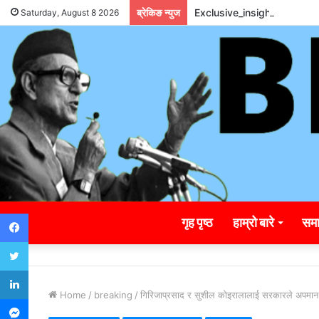
ब्रेकिङ न्युज
Exclusive_insights_surro
Saturday, August 8 2026
Facebook
गृह पृष्ठ
हाम्रो बारे
समा
Twitter
LinkedIn
Home
/
breaking
/
गिरिजाप्रसाद र सुशील कोइरालालाई सरकारले अपमान 
Messenger