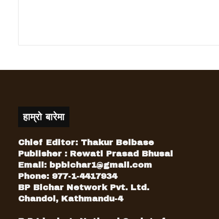
हाम्रो बारेमा
Chief Editor: Thakur Belbase
Publisher : Rewati Prasad Bhusal
Email:
bpbichar1@gmail.com
Phone: 977-1-4417934
BP Bichar Network Pvt. Ltd.
Chandol, Kathmandu-4