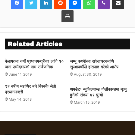
त्यो अभिव्यक्तिको तिव्र आलोचना भएपछि त्यतिबेला
पनि उनी माफी माग्न बाध्य भएका थिए ।
Print
Related Articles
बेलायतमा नयाँ प्रधानमन्त्रीका लागि १०
जम्मू कश्मीरमा सर्वसाधरणमाथि
जना उम्मेदवारको नाम सार्वजनिक
सुरक्षाकर्मीले हातपात गरेको आरोप
June 11, 2019
August 30, 2019
९२ वर्षीय महाथिर बने विश्वकै जेठो
अपडेटः न्युजिल्याण्ड गोलीकाण्डमा मृत्यु
प्रधानमन्त्री
हुनेको संख्या ४९ पुग्यो
May 14, 2018
March 15, 2019