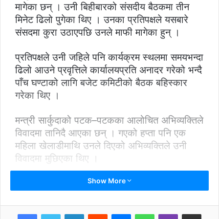
मागेका छन् । उनी बिहीबारको संसदीय बैठकमा तीन
मिनेट ढिलो पुगेका थिए । उनका प्रतिपक्षले यसबारे
संसदमा कुरा उठाएपछि उनले माफी मागेका हुन् ।
प्रतिपक्षले उनी जहिले पनि कार्यक्रम स्थलमा समयभन्दा
ढिलो आउने प्रवृत्तिले कार्यालयप्रति अनादर गरेको भन्दै
पाँच घण्टाको लागि बजेट कमिटीको बैठक बहिस्कार
गरेका थिए ।
मन्त्री सार्कुदाको पटक–पटकका आलोचित अभिव्यक्तिले
विवादमा तानिदै आएका छन् । गएको हप्ता पनि एक
महिला खेलाडीमाथि उनले दिएको अभिव्यक्तिले उनी
विवादमा मुछिएका थिए ।
Show More
उनले ओलम्पिक गोल्ड मेडलिस्ट खेलाडी ल्युकोमिया
रोगबाट ग्रसित भएको भन्दै आफूले उनैबाट आशा गरेको
र अब उनले आफूलाई निराश बनाएको बताएका थिए ।
LinkedIn
Reddit
Messenger
WhatsApp
Viber
Share via Email