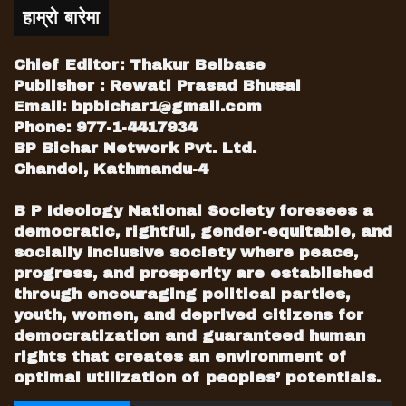
हाम्रो बारेमा
Chief Editor: Thakur Belbase
Publisher : Rewati Prasad Bhusal
Email:
bpbichar1@gmail.com
Phone: 977-1-4417934
BP Bichar Network Pvt. Ltd.
Chandol, Kathmandu-4
B P Ideology National Society foresees a
democratic, rightful, gender-equitable, and
socially inclusive society where peace,
progress, and prosperity are established
through encouraging political parties,
youth, women, and deprived citizens for
democratization and guaranteed human
rights that creates an environment of
optimal utilization of peoples’ potentials.