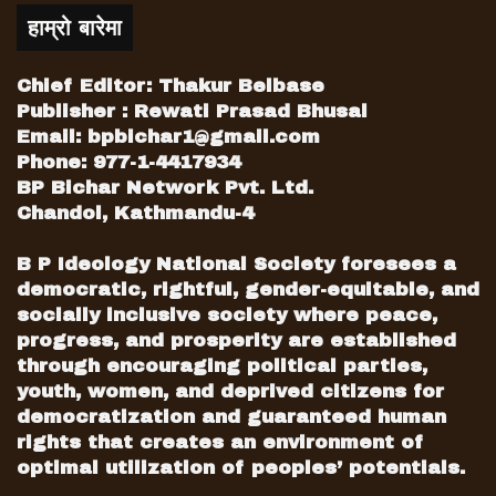
हाम्रो बारेमा
Chief Editor: Thakur Belbase
Publisher : Rewati Prasad Bhusal
Email:
bpbichar1@gmail.com
Phone: 977-1-4417934
BP Bichar Network Pvt. Ltd.
Chandol, Kathmandu-4
B P Ideology National Society foresees a
democratic, rightful, gender-equitable, and
socially inclusive society where peace,
progress, and prosperity are established
through encouraging political parties,
youth, women, and deprived citizens for
democratization and guaranteed human
rights that creates an environment of
optimal utilization of peoples’ potentials.