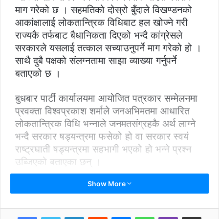
माग गरेको छ । सहमतिको दोस्रो बुँदाले विखण्डनको
आकांक्षालाई लोकतान्त्रिक विधिबाट हल खोज्ने गरी
राज्यकै तर्फबाट बैधानिकता दिएको भन्दै कांग्रेसले
सरकारले यसलाई तत्काल सच्याउनुपर्ने माग गरेको हो ।
साथै दुबै पक्षको संलग्नतामा साझा व्याख्या गर्नुपर्ने
बताएको छ ।
बुधबार पार्टी कार्यालयमा आयोजित पत्रकार सम्मेलनमा
प्रवक्ता विश्वप्रकाश शर्माले जनअभिमतमा आधारित
लोकतान्त्रिक विधि भन्नाले जनमतसंग्रहकै अर्थ लाग्ने
भन्दै सरकार षड्यन्त्रमा फसेको हो वा सरकार स्वयं
राष्ट्रघाती षड्यन्त्रमा सहभागी भएको हो भन्ने प्रश्न
उब्जिएको बताएका छन् ।
Show More
सिके राउतले जनमत संग्रह गर्न सरकार सहमत भएको
भनी ब्याख्या गरेको ५ दिन भइसकेको र जनकपुरमा
स्वतन्त्र मधेसको ब्यानरसहित प्रदर्शन भएको तीन दिन
LinkedIn
Reddit
Messenger
WhatsApp
Viber
Share via Email