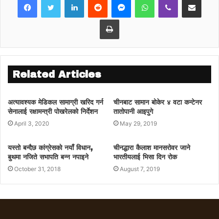
बित्दासमेत सरकारले सामान्य प्रतिक्रिया जनाउनु
रहस्यमय भएको कांग्रेसले बताएको छ ।
Print
कांग्रेस नेतृत्वको सरकारले ल्याएको संविधान संशोधन
विधेयकलाई प्रधानमन्त्री केपी शर्मा ओलीले विगतमा
राष्ट्रघाती भनेको भन्दै शर्माले प्रश्न गरेका छन् ।
Related Articles
अत्यावश्यक मेडिकल सामाग्री खरिद गर्न
चीनबाट सामान बोकेर ४ वटा कन्टेनर
सेनालाई रक्षामन्त्री पोखरेलको निर्देशन
तातोपानी आइपुगे
April 3, 2020
May 29, 2019
यस्तो बन्दैछ कांग्रेसको नयाँ विधान,
चीनद्धारा कैलाश मानसरोवर जाने
बुथमा नजिते सभापति बन्‍न नपाइने
भारतीयलाई भिसा दिन रोक
October 31, 2018
August 7, 2019