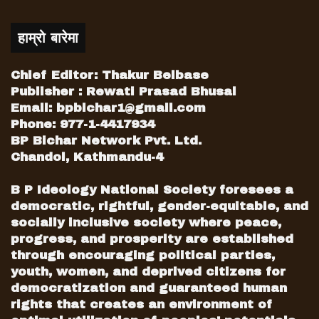
हाम्रो बारेमा
Chief Editor: Thakur Belbase
Publisher : Rewati Prasad Bhusal
Email:
bpbichar1@gmail.com
Phone: 977-1-4417934
BP Bichar Network Pvt. Ltd.
Chandol, Kathmandu-4
B P Ideology National Society foresees a
democratic, rightful, gender-equitable, and
socially inclusive society where peace,
progress, and prosperity are established
through encouraging political parties,
youth, women, and deprived citizens for
democratization and guaranteed human
rights that creates an environment of