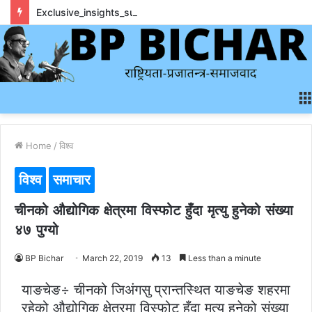
Exclusive_insights_surrounding_rainbet_empower_informed_crypto_wagering_decision
Home
/
विश्व
विश्व
समाचार
चीनको औद्योगिक क्षेत्रमा विस्फोट हुँदा मृत्यु हुनेको संख्या
४७ पुग्यो
BP Bichar
March 22, 2019
13
Less than a minute
याङचेङ÷ चीनको जिअंगसु प्रान्तस्थित याङचेङ शहरमा
रहेको औद्योगिक क्षेत्रमा विस्फोट हुँदा मृत्यु हुनेको संख्या