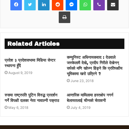
आगलागी नियन्त्रणमा लिनका लागि ८६ अग्नि
Print
नियन्त्रक गाडी घटनास्थलमा प्रयोग गरिएको थियो।
प्रहरीले विस्फोटबारे थप अनुसन्धान गरिरहेको छ।
Related Articles
कम्युनिस्ट अधिनायकवाद : देउवाले
प्रदेश ३ प्रदेशसभामा मिडिया सेन्टर
जस्केलामै देखे, प्रदीप गिरीले देखेनन्
स्थापना हुँदै
सर्पको मणि खोज्न हिड्ने कि प्रतिपक्षीय
August 9, 2019
भूमिकामा खरो उत्रिने ?
June 23, 2018
रुसमा राष्ट्रपति पुटिन विरुद्ध प्रदर्शन
आन्तरिक मामिलामा हस्तक्षेप नगर्न
गर्ने विपक्षी दलका नेता नावाल्नी पक्राउ
बेलायतलाई चीनको चेतावनी
May 6, 2018
July 4, 2019