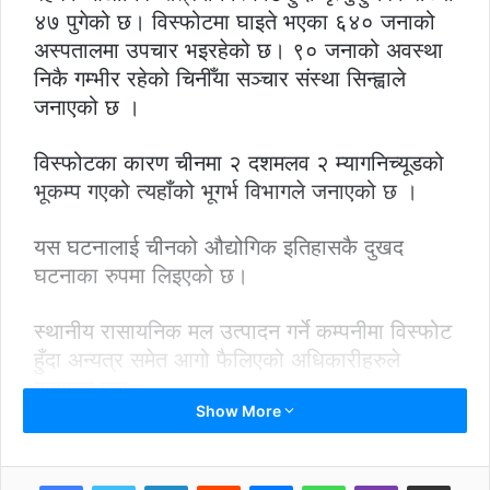
४७ पुगेको छ। विस्फोटमा घाइते भएका ६४० जनाको
अस्पतालमा उपचार भइरहेको छ। ९० जनाको अवस्था
निकै गम्भीर रहेको चिनीँया सञ्चार संस्था सिन्ह्वाले
जनाएको छ ।
विस्फोटका कारण चीनमा २ दशमलव २ म्यागनिच्यूडको
भूकम्प गएको त्यहाँको भूगर्भ विभागले जनाएको छ ।
यस घटनालाई चीनको औद्योगिक इतिहासकै दुखद
घटनाका रुपमा लिइएको छ।
स्थानीय रासायनिक मल उत्पादन गर्ने कम्पनीमा विस्फोट
हुँदा अन्यत्र समेत आगो फैलिएको अधिकारीहरुले
बताएका छन्।
Show More
शक्तिशाली विस्फोटका कारण नजिकै रहेको दुई भवनमा
समेत क्षती पुगेको छ ।
LinkedIn
Reddit
Messenger
WhatsApp
Viber
Share via Email