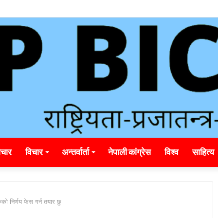
ding_rainbet_empower_informed_crypto_wagering_decision
चार
विचार
अन्तर्वार्ता
नेपाली कांग्रेस
विश्व
साहित्य
को निर्णय फेस गर्न तयार छु