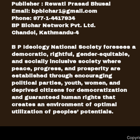
Publisher : Rewati Prasad Bhusal
Email:
bpbichar1@gmail.com
Phone: 977-1-4417934
BP Bichar Network Pvt. Ltd.
Chandol, Kathmandu-4
B P Ideology National Society foresees a
democratic, rightful, gender-equitable,
and socially inclusive society where
peace, progress, and prosperity are
established through encouraging
political parties, youth, women, and
deprived citizens for democratization
and guaranteed human rights that
creates an environment of optimal
utilization of peoples’ potentials.
Copyri