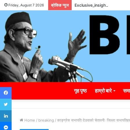
ब्रेकिङ न्युज
Exclusive_insights_surroun
Friday, August 7 2026
Facebook
गृह पृष्ठ
हाम्रो बारे
समा
Twitter
LinkedIn
Home
/
breaking
/
काङ्ग्रेस सभापति देउवाको चेतावनीः जिल्ला सभापतिहरु
Messenger