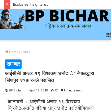
Exclusive_insights_surrounding_rainbet_empower_informed_crypto_wagering_decision
Home
/
समाचार
समाचार
आईसीसी अन्डर १९ विश्वकप छनोट ः नेपालद्धारा
सिंगापुर २१७ रनले पराजित
BP Bichar
April 12, 2019
12
1 minute read
काठमाडौं ÷ आईसीसी अन्डर १९ विश्वकप
क्रिकेटअन्तर्गत एसिया क्षेत्र छनोट प्रतियोगिताको