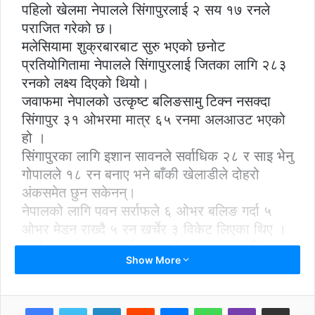
पहिलो खेलमा नेपालले सिंगापुरलाई २ सय १७ रनले
पराजित गरेको छ।
मलेसियामा शुक्रबारबाट सुरु भएको छनोट
प्रतियोगितामा नेपालले सिंगापुरलाई जितका लागि २८३
रनको लक्ष्य दिएको थियो।
जवाफमा नेपालको उत्कृष्ट बलिङसामु टिक्न नसक्दा
सिंगापुर ३१ ओभरमा मात्र ६५ रनमा अलआउट भएको
हो ।
सिंगापुरका लागि इशान सावनले सर्वाधिक २८ र साइ भेनु
गोपालले १८ रन बनाए भने बाँकी खेलाडीले दोहरो
अंकसमेत छुन सकेनन्।
नेपालको लागि पवन सर्राफले ६ ओभर बलिङ गर्दा ५
ओभर मेडन राख्दै ५ रन खर्चेर ३ विकेट लिएका थिए ।
यस्तै कुशल मल्ल र सूर्य तामाङले २÷ २ तथा रसिद
Show More
खानले १ विकेट लिए।
त्यसअघि क्वालालम्पुरस्थित सेलाङ्गर ट्रफ क्लबमा टस
हारेर पहिले ब्याटिङ गरेको नेपालले कप्तान रोहित
LinkedIn
Reddit
Messenger
WhatsApp
Viber
Share via Email