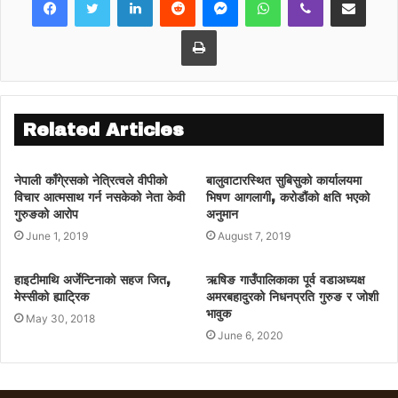
पौडेललको अर्ध शतक मद्दतमा ४६ ओभरमा सबै विकेट
गुमाएर २८२ रन बनाएको हो ।
Print
शतक बनाउनबाट पाँच रनले चुकेका रोहितले १ सय ५
बल खेल्दै ७ चौका र एक छक्का प्रहार गरेका थिए।
पौडेललाई पवन सर्राफ, भीम सार्की, रासिद खान र कमल
सिंह ऐरीले गतिलो साथ दिए। रासिद खानले ४८ रन
Related Articles
बनाए ऐरीले ३१ रन जोडे। त्यस्तै कुशल मल्लले १० र
आसिफ शेखले ८ रन को योगदान दिए ।
नेपाली काँगे्रसको नेत्रित्वले वीपीको
बालुवाटारस्थित सुबिसुको कार्यालयमा
सिंगापुरका लागि अथर्व गुनेले सर्वाधिक चार विकेट लिए।
विचार आत्मसाथ गर्न नसकेको नेता केवी
भिषण आगलागी, करोडौंको क्षति भएको
यसैगरी राउल शर्माले २, विनित मेहताले २ र प्रमेश
गुरुङको आरोप
अनुमान
सांघवीले एक विकेट लिए।
June 1, 2019
August 7, 2019
हाइटीमाथि अर्जेन्टिनाको सहज जित,
ऋषिङ गाउँपालिकाका पूर्व वडाअध्यक्ष
मेस्सीको ह्याट्रिक
अमरबहादुरको निधनप्रति गुरुङ र जोशी
भावुक
May 30, 2018
June 6, 2020