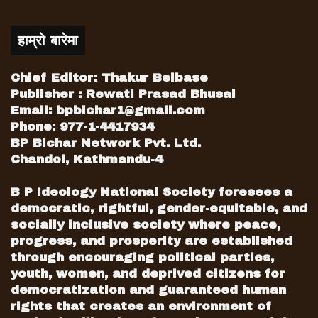
हाम्रो बारेमा
Chief Editor: Thakur Belbase
Publisher : Rewati Prasad Bhusal
Email:
bpbichar1@gmail.com
Phone: 977-1-4417934
BP Bichar Network Pvt. Ltd.
Chandol, Kathmandu-4
B P Ideology National Society foresees a
democratic, rightful, gender-equitable, and
socially inclusive society where peace,
progress, and prosperity are established
through encouraging political parties,
youth, women, and deprived citizens for
democratization and guaranteed human
rights that creates an environment of