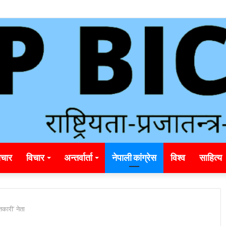
nding_rainbet_empower_informed_crypto_wagering_decision
चार
विचार
अन्तर्वार्ता
नेपाली कांग्रेस
विश्व
साहित्य
िकारी’ नेता