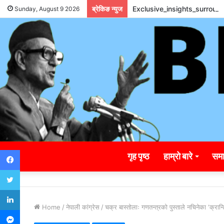
ब्रेकिङ न्युज
Exclusive_insights_surrou
Sunday, August 9 2026
Facebook
गृह पृष्ठ
हाम्रो बारे
समा
Twitter
LinkedIn
Home
/
नेपाली कांग्रेस
/
चक्र बास्तोलाः गणतन्त्रको पुस्ताले नचिनेका ‘क्रान्त
Messenger