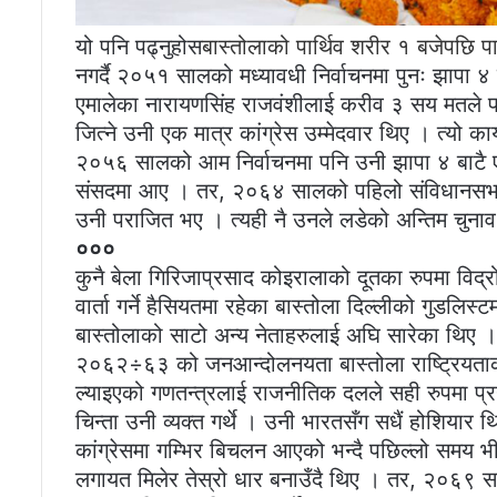
यो पनि पढ्नुहोस
बास्तोलाको पार्थिव शरीर १ बजेपछि पार्
नगर्दै २०५१ सालको मध्यावधी निर्वाचनमा पुनः झापा ४ 
एमालेका नारायणसिंह राजवंशीलाई करीव ३ सय मतले प
जित्ने उनी एक मात्र कांग्रेस उम्मेदवार थिए । त्यो
२०५६ सालको आम निर्वाचनमा पनि उनी झापा ४ बाटै ए
संसदमा आए । तर, २०६४ सालको पहिलो संविधानसभा न
उनी पराजित भए । त्यही नै उनले लडेको अन्तिम चुनाव
०००
कुनै बेला गिरिजाप्रसाद कोइरालाको दूतका रुपमा विद्र
वार्ता गर्ने हैसियतमा रहेका बास्तोला दिल्लीको गुडलि
बास्तोलाको साटो अन्य नेताहरुलाई अघि सारेका थिए ।
२०६२÷६३ को जनआन्दोलनयता बास्तोला राष्ट्रियताको 
ल्याइएको गणतन्त्रलाई राजनीतिक दलले सही रुपमा प्रयो
चिन्ता उनी व्यक्त गर्थे । उनी भारतसँग सधैं होशियार 
कांग्रेसमा गम्भिर बिचलन आएको भन्दै पछिल्लो समय भ
लगायत मिलेर तेस्रो धार बनाउँदै थिए । तर, २०६९ स