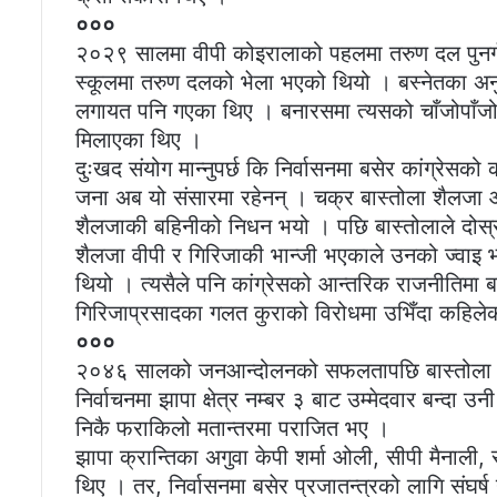
०००
२०२९ सालमा वीपी कोइरालाको पहलमा तरुण दल पुनर्गठन
स्कूलमा तरुण दलको भेला भएको थियो । बस्नेतका अनुसा
लगायत पनि गएका थिए । बनारसमा त्यसको चाँजोपाँजो 
मिलाएका थिए ।
दुःखद संयोग मान्नुपर्छ कि निर्वासनमा बसेर कांग्रेसक
जना अब यो संसारमा रहेनन् । चक्र बास्तोला शैलजा आच
शैलजाकी बहिनीको निधन भयो । पछि बास्तोलाले दोस्रो
शैलजा वीपी र गिरिजाकी भान्जी भएकाले उनको ज्वाइ
थियो । त्यसैले पनि कांग्रेसको आन्तरिक राजनीतिमा बा
गिरिजाप्रसादका गलत कुराको विरोधमा उभिँदा कहिलेकाह
०००
२०४६ सालको जनआन्दोलनको सफलतापछि बास्तोला न
निर्वाचनमा झापा क्षेत्र नम्बर ३ बाट उम्मेदवार बन्दा उ
निकै फराकिलो मतान्तरमा पराजित भए ।
झापा क्रान्तिका अगुवा केपी शर्मा ओली, सीपी मैनाली,
थिए । तर, निर्वासनमा बसेर प्रजातन्त्रको लागि संघर