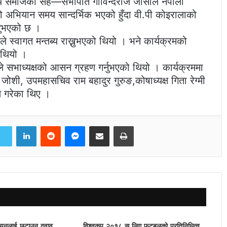
्रिय समाजका सह—सभापति गोविन्दराज जोसीले नेपाली
ुङको अभियान समय सान्दर्भिक भएको हुँदा वी.पी कोइरालाको
उनुभएको छ ।
े स्वागत मन्तब्य राख्नुभएको थियो । भने कार्यक्रमको
ो थियो ।
े सभाध्यक्षको आसन ग्रहण गर्नुभएको थियो । कार्यक्रममा
ोशी, उपमहासचिव राम बहादुर गुरुङ,कोषाध्यक्ष गिता रेग्मी
ण गरेका थिए ।
LinkedIn
Reddit
Messenger
Share via Email
Print
चियनलाई छुटाउन दवाव
विश्वकप २०१८ स् लिग फुटबलको प्रतिनिधित्व