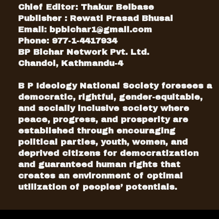
Chief Editor: Thakur Belbase
Publisher : Rewati Prasad Bhusal
Email:
bpbichar1@gmail.com
Phone: 977-1-4417934
BP Bichar Network Pvt. Ltd.
Chandol, Kathmandu-4
B P Ideology National Society foresees a
democratic, rightful, gender-equitable,
and socially inclusive society where
peace, progress, and prosperity are
established through encouraging
political parties, youth, women, and
deprived citizens for democratization
and guaranteed human rights that
creates an environment of optimal
utilization of peoples’ potentials.