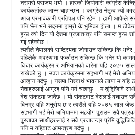
नराम्रो पराजय भयो । हारको जिम्मेवारी कांग्रेस केन्
कार्यकर्ताहरु जान्न चाहान्छन । कांग्रेस नेतृत्व त्यो 
आज प्रभावकारी प्रतिपक्ष पनि रहेन । हामी आफैले सरका
पनि छैन भने सदनमा हाम्रो के भुमिका होला । म ठोकेर भ
हुन्छ त्यो दिन यो देशमा प्रजातन्त्र पनि समाप्त हुन्छ र
गई रहेकोछ ।
त्यसैले नेपालको राष्ट्रियता जोगाउन सकिन्छ कि भनेर 
पहिलेकै अवस्थामा फर्काउन सकिन्छ कि भनेर यो काममा 
विचार कार्यक्रम र अभियानको वारेमा यहि २०७५ साल जे
राखेको छु । उक्त कार्यक्रममा सहभागी भई मेरो अभि
आव्हान गर्दछु । यसमा निस्वार्थ भावनाले लाग्न म यहि ठ
नेताहरुलाई आग्रह पनि गर्न चाहन्छु । म वुद्धिजिवि सा
देश संकटमा जादैछ । यो संकटवाट देसलाई वचाउन सवै
विनम्र यहि अनुरोध छ र त्यसैले यहि २०७५ साल जेष्ठ १
सहभागी भई मेरो अभियानमा सहयोग पुराउन सवै पत्रकार
पुस्ताका साथीहरुलाई र सवै प्रजातन्त्र प्रेमि वुद्धिज
पनि म यहिवाट आमन्त्रण गर्दछु ।