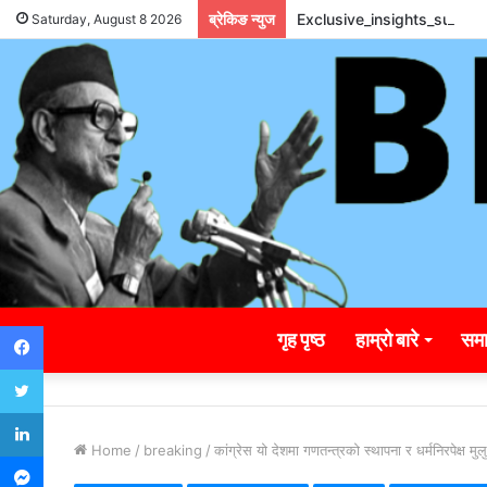
ब्रेकिङ न्युज
Exclusive_insights_surro
Saturday, August 8 2026
Facebook
गृह पृष्ठ
हाम्रो बारे
समा
Twitter
LinkedIn
Home
/
breaking
/
कांग्रेस यो देशमा गणतन्त्रको स्थापना र धर्मनिरपेक्ष 
Messenger