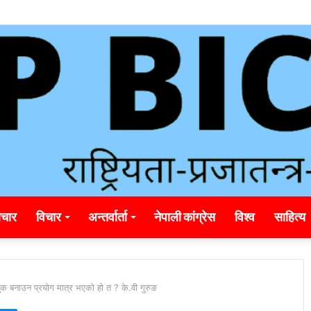
unding_rainbet_empower_informed_crypto_wagering_decision
चार
विचार
अन्तर्वार्ता
नेपाली कांग्रेस
विश्व
साहित्य
मुलुक बनाउन प्रयोग मात्र भएको हो त ? के.वी गुरुङ