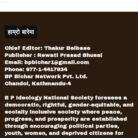
हाम्रो बारेमा
Chief Editor: Thakur Belbase
Publisher : Rewati Prasad Bhusal
Email:
bpbichar1@gmail.com
Phone: 977-1-4417934
BP Bichar Network Pvt. Ltd.
Chandol, Kathmandu-4
B P Ideology National Society foresees a
democratic, rightful, gender-equitable, and
socially inclusive society where peace,
progress, and prosperity are established
through encouraging political parties,
youth, women, and deprived citizens for