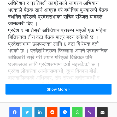
अधिवेशन र प्रतिपक्षी कांग्रेसको जागरण अभियान
भएकाले बैठक सार्न आग्रह गरे बमोजिम बुधबारको बैठक
स्थगित गरिएको प्रदेशसभाका सचिव रञ्जित यादवले
जानकारी दिए ।
प्रदेश २ मा तेस्रो अधिवेशन प्रारम्भ भएको एक महिना
बितिसक्दा तीन वटा बैठक मात्र बस्न सकेको छ ।
प्रदेशसभामा छलफलका लागि ६ वटा विधेयक दर्ता
भएको छ । प्रदेशभित्रका जिल्लामा आफ्नै प्रशासनिक
अधिकारी राख्ने गरी तयार गरिएको विधेयक पनि
छलफलका लागि प्रदेशसभामा दर्ता भइसकेको छ ।
प्रदेश लोकसेवा आयोगसम्बन्धी, दुग्ध विकास बोर्ड,
बालबालिकाको अधिकार, संघ संस्था दर्तासम्बन्धी र
स्वास्थ्य सेवासम्बन्धी विधेयक प्रदेशसभामा छलफलका
Show More
लागि दर्ता गरिएको छ ।
LinkedIn
Reddit
Messenger
WhatsApp
Viber
Share via Email