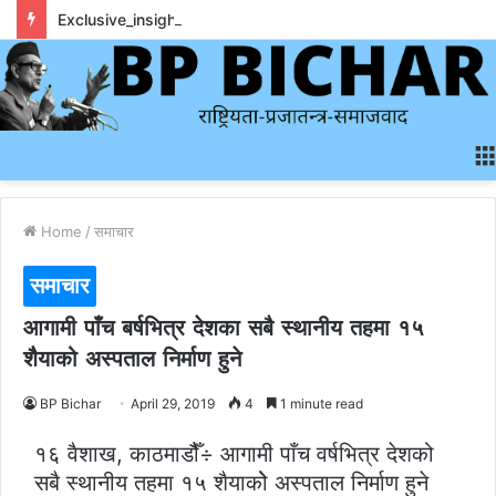
Exclusive_insights_surrounding_rainbet_empower_informed_crypto_wagering_decision
Home
/
समाचार
समाचार
आगामी पाँच बर्षभित्र देशका सबै स्थानीय तहमा १५
शैैयाको अस्पताल निर्माण हुने
BP Bichar
April 29, 2019
4
1 minute read
१६ वैशाख, काठमाडौैँ÷ आगामी पाँच वर्षभित्र देशको
सबै स्थानीय तहमा १५ शैयाकोे अस्पताल निर्माण हुने