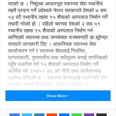
भएको छ । निशुल्क आधारभूत स्वास्थ्य सेवा स्थानीय
तहमै प्रदान गर्ने उद्देश्यले नेपाल सरकारले देशको ७ सय
५३ वटै स्थानीय तहमा १५ शैयाको अस्पताल निर्माण गर्ने
तयारी गरेको हो । पहिलो चरणमा देशको २ सय ५१
स्थानीय तहमा १५ शैैयाको अस्पताल निर्माण गर्न
लागिएको स्वास्थ्य तथा जनसंख्या राज्यमन्त्री डा.सुरेन्द्र
यादवले जानकारी दिए । आकस्मिक स्वास्थ्य सेवा
कार्यान्वयन गर्न र स्वास्थ्य सेवालाई नियमित,
प्रभावकारी, गुणस्तरीय तथा सर्वसुलभ बनाई नागरिकको
पहुँच स्थापित गर्न १५ शैयाको अस्पताल निर्माण गर्ने
आर्थिक वर्ष २०७५÷ ७६ को नीति तथा कार्यक्रममा
उल्लेख गरिएको छ । स्वास्थ्य केन्द्रलाई स्तरोन्नति गर्न
स्थानीय तहको सिफारिस अनिवार्य गरिएको छ ।
स्वास्थ्य सेवालाई प्रभावकारी बनाउन पहिलो चरणमा २
Show More
सय ५१ स्थानीय तहबाट निवेदन परेको छ । योजना
कार्यान्वयन गर्न चालु आर्थिक वर्ष मा सरकारले ७५
करोड बजेट विनियोजन गरेको छ ।
LinkedIn
Reddit
Messenger
WhatsApp
Viber
Share via Email