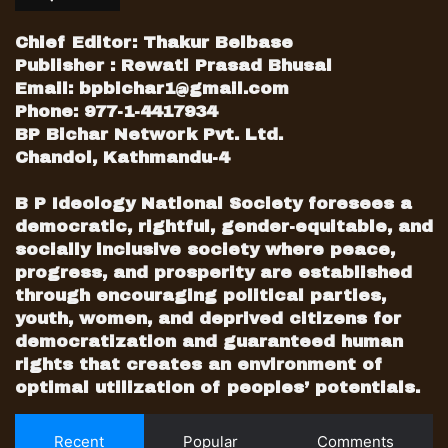
Chief Editor: Thakur Belbase
Publisher : Rewati Prasad Bhusal
Email:
bpbichar1@gmail.com
Phone: 977-1-4417934
BP Bichar Network Pvt. Ltd.
Chandol, Kathmandu-4
B P Ideology National Society foresees a
democratic, rightful, gender-equitable, and
socially inclusive society where peace,
progress, and prosperity are established
through encouraging political parties,
youth, women, and deprived citizens for
democratization and guaranteed human
rights that creates an environment of
optimal utilization of peoples’ potentials.
Recent
Popular
Comments