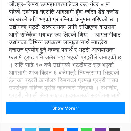
जीतपुर–सिमरा उपमहानगरपालिका वडा नंवर ४ मा
रहेको उद्योगमा गएराति आगलागी हुँदा करिब डेढ करोड
बराबरको क्षति भएको प्रारम्भिक अनुमान गरिएको छ ।
उद्योगको भट्टी सञ्चालनका लागि राखिएका दाउरामा
आगो सल्किँदा भयावह रुप लिएको थियो । आगलागीबाट
उद्योगका विभिन्न उपकरण जल्नुका साथै म्याट्रेस
बनाउन प्रयोग हुने कच्चा पदार्थ र भट्टी आसपासका
फलामे ट्रष्ट पनि जलेर नष्ट भएको प्रहरीले जनाएको छ
। राति साढे १० बजे उद्योगको भट्टीबाट सुरु भएको
आगलागी आज बिहान ६ बजेमात्रै नियन्त्रणमा लिइएको
ईलाका प्रहरी कार्यालय सिमराका प्रमुख प्रहरी नायव
उपरीक्षक गोविन्द पुरीले जानकारी दिनुभयो । स्थानीय,
प्रहरी, नेपाली सेना र ६ वटा दमकलको सहयोगमा आगो
नियन्त्रणमा लिइएको हो ।
Show More
LinkedIn
Reddit
Messenger
WhatsApp
Viber
Share via Email