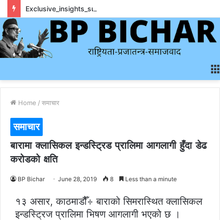
Exclusive_insights_surrounding_rainbet_empower_informed_crypto_wagering_decision
Home
/
समाचार
समाचार
बारामा क्लासिकल इन्डस्ट्रिड प्रालिमा आगलागी हुँदा डेढ
करोडको क्षति
BP Bichar
June 28, 2019
8
Less than a minute
१३ असार, काठमाडौैँ÷ बाराको सिमरास्थित क्लासिकल
इन्डस्ट्रिज प्रालिमा भिषण आगलागी भएको छ ।