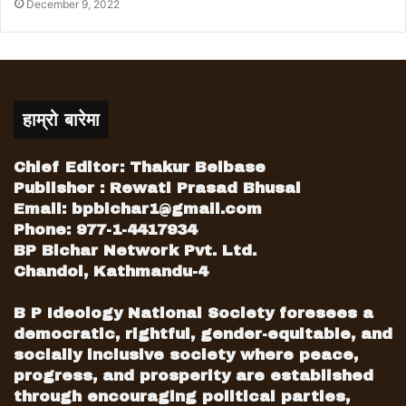
December 9, 2022
हाम्रो बारेमा
Chief Editor: Thakur Belbase
Publisher : Rewati Prasad Bhusal
Email:
bpbichar1@gmail.com
Phone: 977-1-4417934
BP Bichar Network Pvt. Ltd.
Chandol, Kathmandu-4
B P Ideology National Society foresees a
democratic, rightful, gender-equitable, and
socially inclusive society where peace,
progress, and prosperity are established
through encouraging political parties,