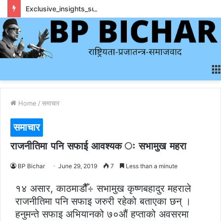
Exclusive_insights_surrounding_rainbet_empower_informed_crypto_wagering_decision
Home
/
समाचार
समाचार
राजनीतिमा पनि सफाई आवश्यक ः सभामुख महरा
BP Bichar
June 29, 2019
7
Less than a minute
१४ असार, काठमाडौैँ÷ सभामुख कृष्णबहादुर महराले
राजनीतिमा पनि सफाइ जरुरी रहेको बताएका छन् ।
हनुमन्ते सफाइ अभियानको ७०औं हप्ताको अवसरमा