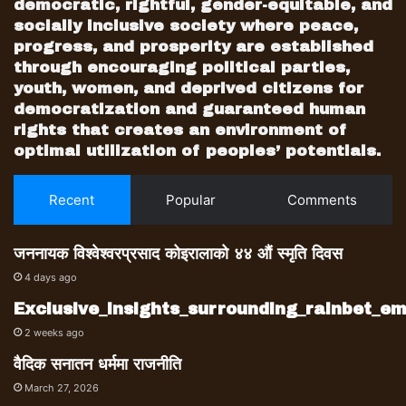
democratic, rightful, gender-equitable, and
socially inclusive society where peace,
progress, and prosperity are established
through encouraging political parties,
youth, women, and deprived citizens for
democratization and guaranteed human
rights that creates an environment of
optimal utilization of peoples’ potentials.
Recent
Popular
Comments
जननायक विश्वेश्वरप्रसाद कोइरालाको ४४ औं स्मृति दिवस
4 days ago
Exclusive_insights_surrounding_rainbet_
2 weeks ago
वैदिक सनातन धर्ममा राजनीति
March 27, 2026