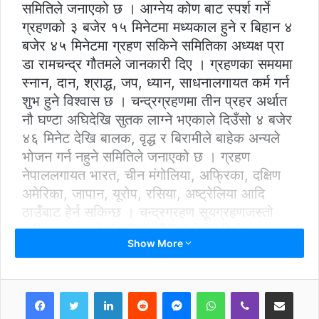
समितिले जनाएको छ । आग्नेय कोण बाट स्पर्श गर्ने
ग्रहणको ३ बजेर १५ मिनेटमा मध्यकाल हुने र बिहान ४
बजेर ४५ मिनेटमा ग्रहण सकिने समितिका अध्यक्ष प्रा
डा रामचन्द्र गौतमले जानकारी दिए । ग्रहणका समयमा
स्नान, दान, श्राद्ध, जप, ध्यान, साधनालगायत कर्म गर्न
शुभ हुने विश्वास छ । चन्द्रग्रहणमा तीन प्रहर अर्थात
नौ घण्टा अघिदेखि सुतक लाग्ने भएकाले दिउँसो ४ बजेर
४६ मिनेट देखि बालक, वृद्ध र बिरामीले बाहेक अन्यले
भोजन गर्न नहुने समितिले जनाएको छ । ग्रहण
नेपाललगायत भारत, चीन मंगोलिया, अफ्रिका, दक्षिण
अमेरिका, जापान, यूरोप, रसिया, अष्ट्रेलिया आदि
ठाउँबाट हेर्न सकिन्छ । चन्द्रग्रहण सूयग्रहणजस्तो
हानिकारक नहुने हुँदा नांगै आँखाले हेर्न सकिने
Show More
खगोलशास्त्रीहरू बताएका छन ।
LinkedIn
Reddit
Messenger
WhatsApp
Viber
Share via Email