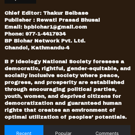
Chief Editor: Thakur Belbase
Publisher : Rewati Prasad Bhusal
Email:
bpbichar1@gmail.com
Phone: 977-1-4417934
BP Bichar Network Pvt. Ltd.
Chandol, Kathmandu-4
B P Ideology National Society foresees a
democratic, rightful, gender-equitable, and
socially inclusive society where peace,
progress, and prosperity are established
through encouraging political parties,
youth, women, and deprived citizens for
democratization and guaranteed human
rights that creates an environment of
optimal utilization of peoples’ potentials.
Recent
Popular
Comments