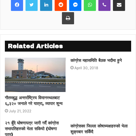
निर्माणको काममा ढिलाई हुने दावी गर्दै प्रतिनिधिसभा
बैठक स्थगित भएपनि संसदीय समितिका बैठकहरु भने
Print
स्थगित गर्न नहुने धारणा राखेका थिए ।
Related Articles
कांग्रेस महासमिति बैठक भदौमा हुने
April 30, 2018
गौतमबुद्ध अन्तर्राष्ट्रिय विमानस्थलबाट
६,३२० जनाले गरे यात्रा, व्यापार शून्य
July 21, 2022
२१ बुँदे घोषणापत्र जारी गर्दै कांग्रेस
कांग्रेसका जिल्ला कोषाध्यक्षहरुको भेला
सभापतिहरुको भेला सकियो (घोषणा
शुक्रबार सकिँदै
पत्र)