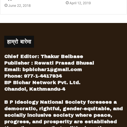
April 12, 2019
June 22, 2018
हाम्रो बारेमा
Chief Editor: Thakur Belbase
Publisher : Rewati Prasad Bhusal
Email:
bpbichar1@gmail.com
Phone: 977-1-4417934
BP Bichar Network Pvt. Ltd.
Chandol, Kathmandu-4
B P Ideology National Society foresees a
democratic, rightful, gender-equitable, and
socially inclusive society where peace,
progress, and prosperity are established