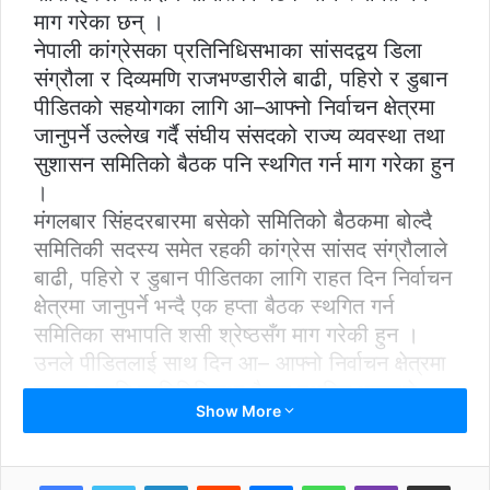
माग गरेका छन् ।
नेपाली कांग्रेसका प्रतिनिधिसभाका सांसदद्वय डिला
संग्रौला र दिव्यमणि राजभण्डारीले बाढी, पहिरो र डुबान
पीडितको सहयोगका लागि आ–आफ्नो निर्वाचन क्षेत्रमा
जानुपर्ने उल्लेख गर्दै संघीय संसदको राज्य व्यवस्था तथा
सुशासन समितिको बैठक पनि स्थगित गर्न माग गरेका हुन
।
मंगलबार सिंहदरबारमा बसेको समितिको बैठकमा बोल्दै
समितिकी सदस्य समेत रहकी कांग्रेस सांसद संग्रौलाले
बाढी, पहिरो र डुबान पीडितका लागि राहत दिन निर्वाचन
क्षेत्रमा जानुपर्ने भन्दै एक हप्ता बैठक स्थगित गर्न
समितिका सभापति शसी श्रेष्ठसँग माग गरेकी हुन ।
उनले पीडितलाई साथ दिन आ– आफ्नो निर्वाचन क्षेत्रमा
जानका लागि प्रतिनिधिसभा बैठक स्थगित भएकाले
Show More
संसदीय समितिको बैठक पनि स्थगित हुनुपर्ने तर्क पनि
गरिन् ।
यता, सत्तारुढ नेकपाका सांसदहरुले भने कानुन
LinkedIn
Reddit
Messenger
WhatsApp
Viber
Share via Email