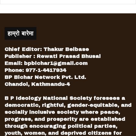
हाम्रो बारेमा
Chief Editor: Thakur Belbase
Publisher : Rewati Prasad Bhusal
Email:
bpbichar1@gmail.com
Phone: 977-1-4417934
BP Bichar Network Pvt. Ltd.
Chandol, Kathmandu-4
B P Ideology National Society foresees a
democratic, rightful, gender-equitable, and
socially inclusive society where peace,
progress, and prosperity are established
through encouraging political parties,
youth, women, and deprived citizens for