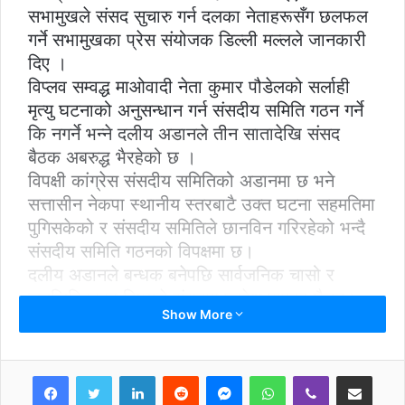
सभामुखले संसद सुचारु गर्न दलका नेताहरूसँग छलफल
गर्ने सभामुखका प्रेस संयोजक डिल्ली मल्लले जानकारी
दिए ।
विप्लव सम्वद्ध माओवादी नेता कुमार पौडेलको सर्लाही
मृत्यु घटनाको अनुसन्धान गर्न संसदीय समिति गठन गर्ने
कि नगर्ने भन्ने दलीय अडानले तीन सातादेखि संसद
बैठक अबरुद्ध भैरहेको छ ।
विपक्षी कांग्रेस संसदीय समितिको अडानमा छ भने
सत्तासीन नेकपा स्थानीय स्तरबाटै उक्त घटना सहमतिमा
पुगिसकेको र संसदीय समितिले छानविन गरिरहेको भन्दै
संसदीय समिति गठनको विपक्षमा छ।
दलीय अडानले बन्धक बनेपछि सार्वजनिक चासो र
जनजिविकाका विषयले संसदमा प्रवेश पाएका छैनन।
Show More
विपक्षी राजपासँगै कांग्रेस पनि संसद अवरोधमा होमिएको
छ ।
राजपाले मधेस आन्दोलनको छानविन गर्न गठित पूर्व
LinkedIn
Reddit
Messenger
WhatsApp
Viber
Share via Email
न्यायाधीस गिरिशचन्द्र लाल संयोजकत्वको प्रतिवेदन