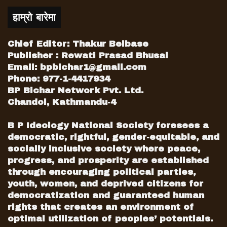
हाम्रो बारेमा
Chief Editor: Thakur Belbase
Publisher : Rewati Prasad Bhusal
Email:
bpbichar1@gmail.com
Phone: 977-1-4417934
BP Bichar Network Pvt. Ltd.
Chandol, Kathmandu-4
B P Ideology National Society foresees a
democratic, rightful, gender-equitable, and
socially inclusive society where peace,
progress, and prosperity are established
through encouraging political parties,
youth, women, and deprived citizens for
democratization and guaranteed human
rights that creates an environment of
optimal utilization of peoples’ potentials.