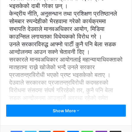
भइसकेको दाबी गरेका छन् ।
केन्द्रीय नीति, अनुसन्धान तथा प्रशिक्षण प्रतिष्ठानले
सोमबार रुपन्देहीको भैरहवामा गरेको कार्यक्रममा
सभापति देउवाले मानवअधिकार आयोग, मिडिया
काउन्सिल लगायतका विधेयकको विरोध गरे ।
उनले सरकारविरुद्ध आफ्नो पार्टी कुनै पनि बेला सडक
आन्दोलनमा आउन सक्ने चेतावनी दिए ।
सरकारले मानवअधिकार आयोगलाई महान्यायाधिवक्ताको
मातहतमा राख्ने खोजेको भन्दै उनले सरकार
प्रजातन्त्रविरोधी भएको प्रष्ट भइसकेको बताए ।
देउवाले सरकारका प्रजातन्त्रविरोधी कदमहरुको
विरोधमा संसदमा संघर्ष गरिरहेको तर, कुनै पनि बेला
सडक आन्दोलनमा आउनुपर्ने अवस्था रहेको समेत
उल्लेख गरे ।
Show More
LinkedIn
Reddit
Messenger
WhatsApp
Viber
Share via Email