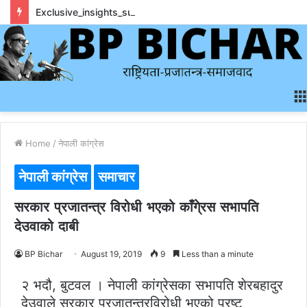
Exclusive_insights_surrounding_rainbet_empower_informed_crypto_wagering_decision
Home
/
नेपाली कांग्रेस
नेपाली कांग्रेस
समाचार
सरकार प्रजातन्त्र विरोधी भएको काँगे्रस सभापति
देउवाको दाबी
BP Bichar
August 19, 2019
9
Less than a minute
२ भदौ, बुटवल । नेपाली कांग्रेसका सभापति शेरबहादुर
देउवाले सरकार प्रजातन्त्रविरोधी भएको प्रष्ट