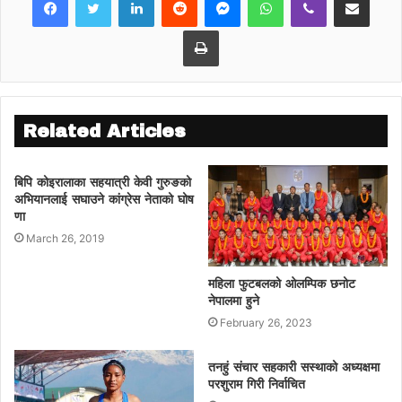
होटलमा झुण्डिएको अवस्थामा मृत फेला परेका थिए ।
आत्महत्या गर्नुअघि पुडासैनीले खिचेको एक भिडियोमा
Print
लामिछाने, कँडेल र कार्कीले मर्न बाध्य पारेको बताएका
थिए ।
टेलिभिजन प्रस्तोता लामिछानेलाई रिहाईको माग गदै
चितवनमा ब्यापक प्रदर्शन भएको छ ।
Related Articles
बिपि कोइरालाका स​ह​यात्री केवी गुरुङको
अभियानलाई स​घाउने कांग्रेस नेताको घोष​
णा
March 26, 2019
महिला फुटबलको ओलम्पिक छनोट
नेपालमा हुने
February 26, 2023
तनहुं संचार सहकारी सस्थाको अध्यक्षमा
परशुराम गिरी निर्वाचित