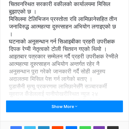
चितवनस्थित सरकारी वकीलको कार्यालयमा मिसिल
बुझाएको छ ।
मिसिलमा टेलिभिजन प्रस्तोता रवि लामिछानेसहित तीन
जनाविरुद्ध आत्महत्या दुरुत्साहन अभियोग लगाइएको छ
।
घटनाको अनुसन्धान गर्न सिआइबीका प्रहरी उपरीक्षक
दिपक रेग्मी नेतृत्वको टोली चितवन गएको थियो ।
आइतबार पत्रकार सम्मेलन गर्दै प्रहरी उपरीक्षक रेग्मीले
आत्महत्या दुरुत्साहन अभियोग अन्तर्गत रहेर नै
अनुसन्धान पुरा गरेको जानकारी गर्दै सोही अनुरुप
अदालतमा मिसिल पेश गर्न लागेको बताए ।
पुडासैनी मृत्यु प्रकरणमा लामिछानेसँगै सञ्चारकर्मी
युवराज कँडेललाई पानीपोखरीस्थित न्युज २४
कार्यायलबाट प्रहरीले पक्राउ गरेको थियो भने रुकु
Show More
भनिने अस्मिता कार्कीलाई सोही दिन कलंकीबाट
नियन्त्रणमा लिएको थियो ।
पत्रकार पुडासैनी साउत २० गते नारायणगढस्थित एक
LinkedIn
Reddit
Messenger
WhatsApp
Viber
Share via Email