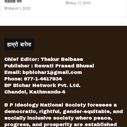
देउवाको माग
May 17, 2019
March 1, 2020
हाम्रो बारेमा
Chief Editor: Thakur Belbase
Publisher : Rewati Prasad Bhusal
Email:
bpbichar1@gmail.com
Phone: 977-1-4417934
BP Bichar Network Pvt. Ltd.
Chandol, Kathmandu-4
B P Ideology National Society foresees a
democratic, rightful, gender-equitable, and
socially inclusive society where peace,
progress, and prosperity are established