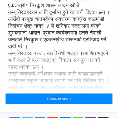
एकतन्त्रीय निरंकुश शासन लाद्न खोजे
कम्युनिस्टहरुका लागि दुर्भाग्य हुने चेतावनी दिएका छन् ।
आउँदो प्रमुख चाडपर्वका अवसरमा कांग्रेस काठमाडौं
निर्वाचन क्षेत्र नम्बर–४ ले शनिबार नक्सालमा गरेको
शुभकामना आदान–प्रदान कार्यक्रममा उनले नेपाली
जनताले निरंकुश र एकतन्त्रीय शासनको प्रतिवाद गर्ने
दाबी गरे ।
कम्युनिस्टहरु प्रजातन्त्रविरोधी भएको प्रमाणित भएको
भन्दै देउवाले प्रजातन्त्रको विकल्प अरु हुन नसक्ने
स्पष्ट पारेका छन् ।
उनले जनताको अधिकार रक्षाका लागि चाडबाडलगत्तै
आन्दोलन गर्नुपर्ने भएकाले तयारी गर्न पनि निर्देशन दिए ।
उनले कर, भ्रष्टाचार र महँगीको पर्याय वर्तमान ओली
सरकार भएको भन्दै जनताको ढाड सेक्दा पनि सरकार
Show More
मुकदर्शक भएको आरोप लगाए ।
देउवाले ओली सरकारबाट जनताले मुक्ति चाहेको भन्दै
सरकार आफैं पतनको बाटोमा गएको जिकिर गरे ।
LinkedIn
Reddit
Messenger
WhatsApp
Viber
Share via Email