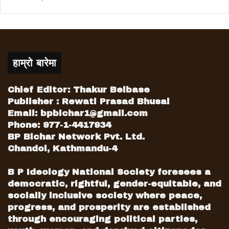
हाम्रो बारेमा
Chief Editor: Thakur Belbase
Publisher : Rewati Prasad Bhusal
Email:
bpbichar1@gmail.com
Phone: 977-1-4417934
BP Bichar Network Pvt. Ltd.
Chandol, Kathmandu-4
B P Ideology National Society foresees a
democratic, rightful, gender-equitable, and
socially inclusive society where peace,
progress, and prosperity are established
through encouraging political parties,