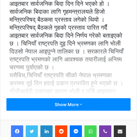
आइतबार सार्वजनिक बिदा दिन दिने भएको हो ।
सार्वजनिक बिदाका लागि गृहमन्त्रालयले हिजो
मन्त्रिपरिषद् बैठकमा प्रस्ताव लगेको थियो ।
मन्त्रिपरिषद् बैठकले गृहको प्रस्ताव पारित गर्दै
आइतबार सार्वजनिक बिदा दिने निर्णय गरेको बताइएको
छ । चिनियाँ राष्ट्रपति दुइ दिने भ्रमणका लागि भोली
दिउसो नेपाल आइपुग्ने तालिका छ । सरकारले चिनियाँ
राष्ट्रपति भ्रमणको लागि आवश्यक तयारीलाई अन्तिम
चरणमा पुर्याएको छ ।
यसैबिच,चिनियाँ राष्ट्रपति सीको नेपाल भ्रमणका
क्रममा दुई दिन हवाई उडान प्रभावित हुने भएको छ ।
भीभीआईपी उडानका कारण भोली र पर्सि आइतबार
अन्तर्राष्ट्रिय उडान डिले हुने भएको हो । राष्ट्रपति सी
Show More
सवार भीभीआईपी जेट विमान आउने बेला दुई घण्टा कुनै
पनि आन्तरिक र अन्तर्राष्ट्रिय व्यावसायिक नहुने
त्रिभूवन विमानस्थल कार्यलयले जनाएको छ ।
LinkedIn
Reddit
Messenger
WhatsApp
Viber
Share via Email