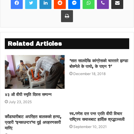
व्यवस्थित र भव्य कार्यक्रम गरेर मनाउन थालेको भने
केहि वर्ष मात्रै भएको गढी संरक्षण र व्यवस्थापनमा
Print
सक्रिय बद्री खतिवडाले जानकारी दिनुभयो ।
Related Articles
‘सात सालदेखि कांग्रेसको चारतारे झण्डा
बोक्नेले के पायो, के पाएन ?’
December 18, 2018
४३ औ वीपी स्मृति दिवस सम्पन्न
July 23, 2025
स्व.गणेश दत्त पन्त प्रति वीपी विचार
काँडाघारीबाट अपरिहत बालकको हत्या,
राष्ट्रिय समाजबाट हार्दिक श्रद्धाञ्जली
प्रहरी ‘इन्काउन्टर’मा दुई अपहरणकारी
September 10, 2021
मारिए