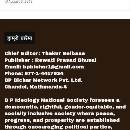
August 6, 2018
हाम्रो बारेमा
Chief Editor: Thakur Belbase
Publisher : Rewati Prasad Bhusal
Email:
bpbichar1@gmail.com
Phone: 977-1-4417934
BP Bichar Network Pvt. Ltd.
Chandol, Kathmandu-4
B P Ideology National Society foresees a
democratic, rightful, gender-equitable, and
socially inclusive society where peace,
progress, and prosperity are established
through encouraging political parties,