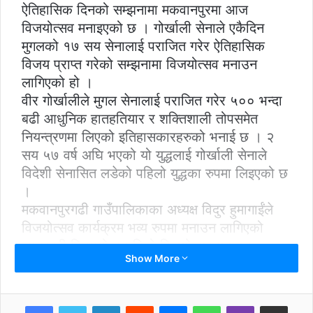
ऐतिहासिक दिनको सम्झनामा मकवानपुरमा आज
विजयोत्सव मनाइएको छ । गोर्खाली सेनाले एकैदिन
मुगलको १७ सय सेनालाई पराजित गरेर ऐतिहासिक
विजय प्राप्त गरेको सम्झनामा विजयोत्सव मनाउन
लागिएको हो ।
वीर गोर्खालीले मुगल सेनालाई पराजित गरेर ५०० भन्दा
बढी आधुनिक हातहतियार र शक्तिशाली तोपसमेत
नियन्त्रणमा लिएको इतिहासकारहरुको भनाई छ । २
सय ५७ वर्ष अघि भएको यो युद्धलाई गोर्खाली सेनाले
विदेशी सेनासित लडेको पहिलो युद्धका रुपमा लिइएको छ
।
मकवानपुरगढी गाउँपालिकाका अध्यक्ष विदुर हुमागाईंले
विजयोत्सव कार्यक्रम भव्य रुपमा मनाउन लागिएको
जानकारी दिनुभयो । पहिलो विजयोत्सव मनाउन
Show More
तत्कालीन राजा पृथ्वीनारायण शाह स्वयम् गढीमा
उपस्थित हुनुभएको थियो भने मान्यता छ । सोही
समयदेखि विजयोत्सव मनाउन थालिएको भए पनि
LinkedIn
Reddit
Messenger
WhatsApp
Viber
Share via Email