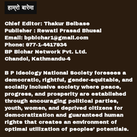
हाम्रो बारेमा
Chief Editor: Thakur Belbase
Publisher : Rewati Prasad Bhusal
Email:
bpbichar1@gmail.com
Phone: 977-1-4417934
BP Bichar Network Pvt. Ltd.
Chandol, Kathmandu-4
B P Ideology National Society foresees a
democratic, rightful, gender-equitable, and
socially inclusive society where peace,
progress, and prosperity are established
through encouraging political parties,
youth, women, and deprived citizens for
democratization and guaranteed human
rights that creates an environment of
optimal utilization of peoples’ potentials.