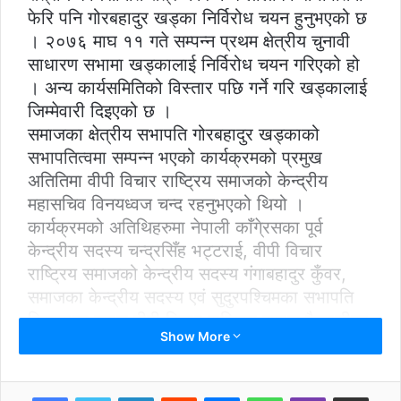
फेरि पनि गोरबहादुर खड्का निर्विरोध चयन हुनुभएको छ
। २०७६ माघ ११ गते सम्पन्न प्रथम क्षेत्रीय चुनावी
साधारण सभामा खड्कालाई निर्विरोध चयन गरिएको हो
। अन्य कार्यसमितिको विस्तार पछि गर्ने गरि खड्कालाई
जिम्मेवारी दिइएको छ ।
समाजका क्षेत्रीय सभापति गोरबहादुर खड्काको
सभापतित्वमा सम्पन्न भएको कार्यक्रमको प्रमुख
अतितिमा वीपी विचार राष्ट्रिय समाजको केन्द्रीय
महासचिव विनयध्वज चन्द रहनुभएको थियो ।
कार्यक्रमको अतिथिहरुमा नेपाली काँगे्रसका पूर्व
केन्द्रीय सदस्य चन्द्रसिँह भट्टराई, वीपी विचार
राष्ट्रिय समाजको केन्द्रीय सदस्य गंगाबहादुर कुँवर,
समाजका केन्द्रीय सदस्य एवं सुदुरपश्चिमका सभापति
विरबहादुर हमाल,वीपी विचार राष्ट्रिय समाज कैलालीका
Show More
सभापति जीवन श्रेष्ठ, नेपाली काँगे्रसका नेता जंग
बहादुर साउद, नेपाली काँगे्रस कैलाली क्षेत्र नंवर १ का
सभापति भुवनेश्वर अधिकारी रहनुभएको थियो ।
LinkedIn
Reddit
Messenger
WhatsApp
Viber
Share via Email