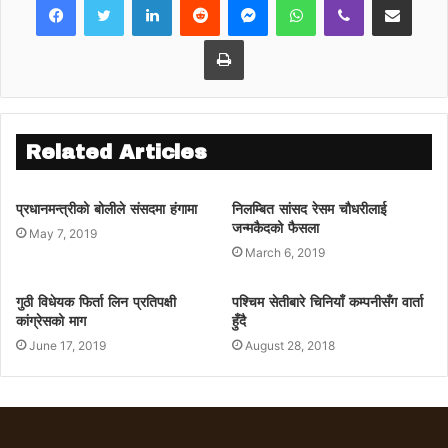
कार्यक्रममा वीपी विचार राष्ट्रिय समाज क्षेत्र नंवर १
का उपसभापति नेत्र बहादुर रावलले स्वागत मन्तब्य
Print
राख्नुभएको थियो ।
कोषाध्यक्ष गणेश बहादुर खड्काले आयब्यय विवरण
प्रस्तुत गरेको कार्यक्रमको सञ्चालन वीवी विचार
राष्ट्रिय समाजका आजिवन सदस्य हर्क बहादुर रावलले
Related Articles
गर्नुभएको बताइएको छ । कार्यक्रमका सहभागीहरुले
नेपाली काँगे्रसलाई बलियो बनाउन वीपी कोइरालाले
प्रधानमन्त्रीको बोलीले संसदमा हंगामा
निलम्बित सांसद रेसम चौधरीलाई
अमलम्बन गरेको नीति तथा सिद्धान्तलाई पार्टीले
जन्मकैदको फैसला
May 7, 2019
अबलम्बन गर्नुपर्नेमा जोड दिएका थिए ।
March 6, 2019
गुठी विधेयक फिर्ता लिन प्रतिपक्षी
पश्चिम सेतीबारे चिनियाँ कम्पनीसँग वार्ता
कांग्रेसको माग
हुँदै
June 17, 2019
August 28, 2018